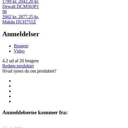
1799 kr.
2042.20 kr.
Dewalt DCM563P1
96
2662 kr.
2877.25 kr.
Makita DUH751Z
Anmeldelser
Brugere
Video
4.2
ud af
20
brugere
Bedøm produktet
Hvad synes du om produktet?
Anmeldelserne kommer fra: