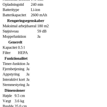
Opladningstid
240 min
Batteritype
Li-ion
Batterikapacitet
2600 mAh
Rengøringsegenskaber
Maksimal arbejdsareal
180 m2
Støjniveau
59 dB
Moppefunktion
Ja
Generelt
Kapacitet
0.5 l
Filter
HEPA
Funktionalitet
Timer-funktion
Ja
Fjernbetjening
Ja
Appstyring
Ja
Interaktivt kort
Ja
Stemmestyring
Ja
Dimensioner
Højde
9.5 cm
Vægt
3.6 kg
Bredde
35.0 cm