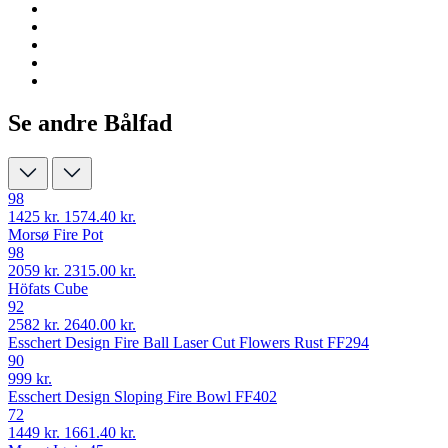
Se andre Bålfad
98
1425 kr.
1574.40 kr.
Morsø Fire Pot
98
2059 kr.
2315.00 kr.
Höfats Cube
92
2582 kr.
2640.00 kr.
Esschert Design Fire Ball Laser Cut Flowers Rust FF294
90
999 kr.
Esschert Design Sloping Fire Bowl FF402
72
1449 kr.
1661.40 kr.