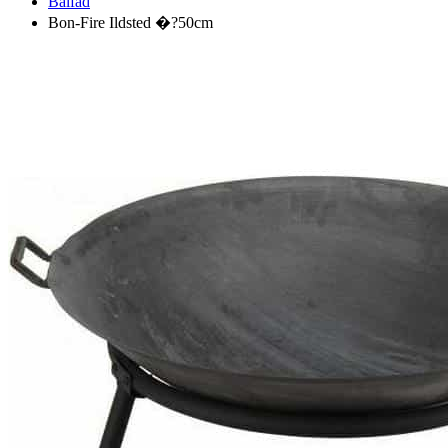
Bålfad
Bon-Fire Ildsted �?50cm