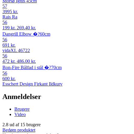
Morsø Ignis 45cm
57
3995 kr.
Rais Ra
56
199 kr.
269.40 kr.
Dangrill Elbow �?60cm
56
691 kr.
vidaXL 46722
56
472 kr.
486.00 kr.
Bon-Fire Bålfad i stål �?70cm
56
600 kr.
Esschert Design Firkant Ildkurv
Anmeldelser
Brugere
Video
2.8
ud af
15
brugere
Bedøm produktet