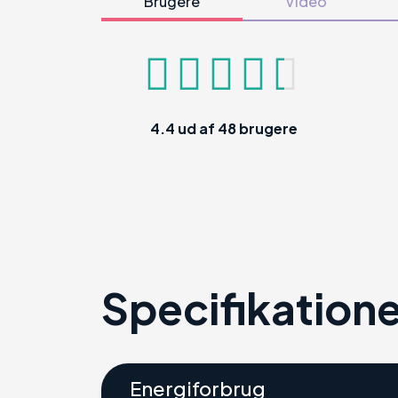
Brugere
Video
4.4
ud af
48
brugere
Specifikatione
Energiforbrug