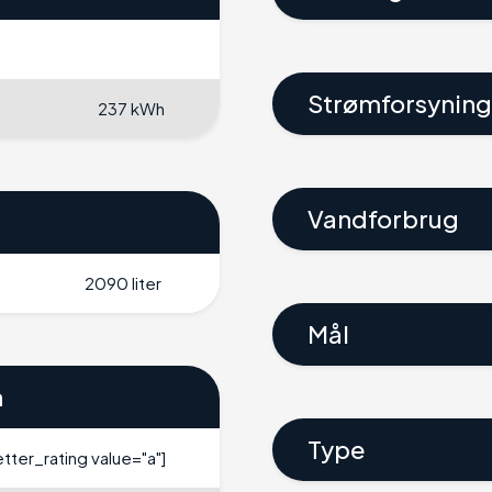
Strømforsyning
237 kWh
Vandforbrug
2090 liter
Mål
n
Type
letter_rating value="a"]