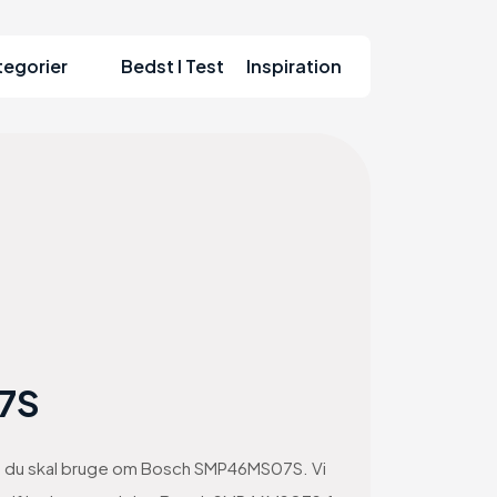
tegorier
Bedst I Test
Inspiration
7S
ion du skal bruge om Bosch SMP46MS07S. Vi