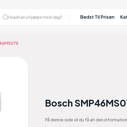
Bedst Til Prisen
Ka
Hvad kan vi hjælpe med i dag?
P46MS07S
Bosch SMP46MS0
På denne side vil du få alt den informat