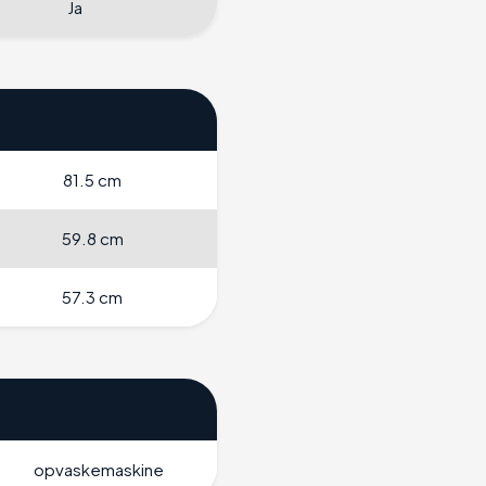
Ja
81.5 cm
59.8 cm
57.3 cm
opvaskemaskine