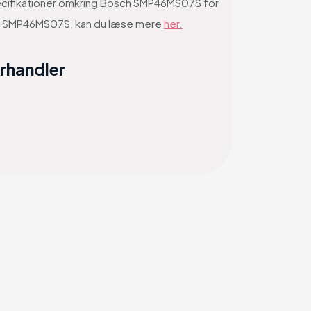
specifikationer omkring Bosch SMP46MS07S for
sch SMP46MS07S, kan du læse mere
her.
orhandler