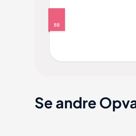
88
Se andre Opv