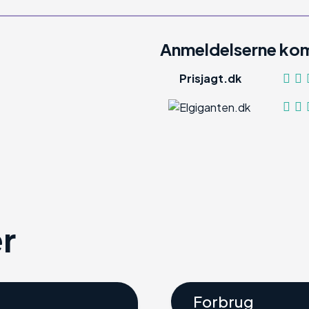
Anmeldelserne kom
Prisjagt.dk
r
Forbrug