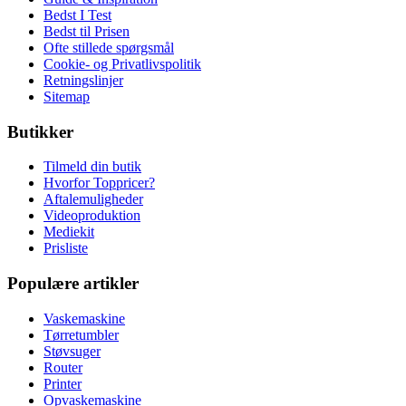
Bedst I Test
Bedst til Prisen
Ofte stillede spørgsmål
Cookie- og Privatlivspolitik
Retningslinjer
Sitemap
Butikker
Tilmeld din butik
Hvorfor Toppricer?
Aftalemuligheder
Videoproduktion
Mediekit
Prisliste
Populære artikler
Vaskemaskine
Tørretumbler
Støvsuger
Router
Printer
Opvaskemaskine