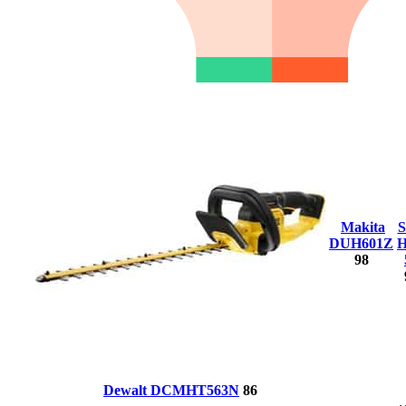
Makita
S
DUH601Z
98
Dewalt DCMHT563N
86