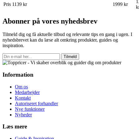
1
Pris
1139 kr
1999 kr
k
Abonner på vores nyhedsbrev
Tilmeld dig og få aktuelle tilbud og relevante tips en gang i ugen. I
nyhedsbrevet kan du læse alt omkring produkter, guides og
inspiration.
Tilmeld
Information
Om os
Medarbejder
Kontakt
Autoriseret forhandler
Nye funktioner
Nyheder
Læs mere
Guide & Inspiration