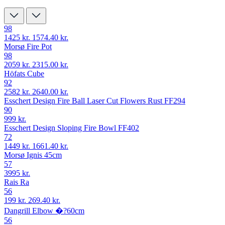
98
1425 kr.
1574.40 kr.
Morsø Fire Pot
98
2059 kr.
2315.00 kr.
Höfats Cube
92
2582 kr.
2640.00 kr.
Esschert Design Fire Ball Laser Cut Flowers Rust FF294
90
999 kr.
Esschert Design Sloping Fire Bowl FF402
72
1449 kr.
1661.40 kr.
Morsø Ignis 45cm
57
3995 kr.
Rais Ra
56
199 kr.
269.40 kr.
Dangrill Elbow �?60cm
56