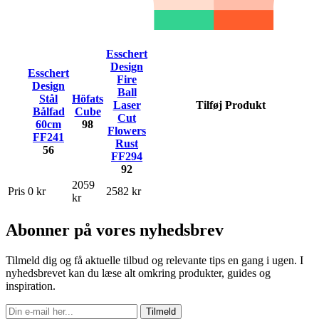
Esschert
Design
Esschert
Fire
Design
Ball
Stål
Höfats
Laser
Tilføj Produkt
Bålfad
Cube
Cut
60cm
98
Flowers
FF241
Rust
56
FF294
92
2059
Pris
0 kr
2582 kr
kr
Abonner på vores nyhedsbrev
Tilmeld dig og få aktuelle tilbud og relevante tips en gang i ugen. I
nyhedsbrevet kan du læse alt omkring produkter, guides og
inspiration.
Tilmeld