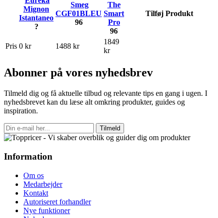
Eureka
Smeg
The
Mignon
CGF01BLEU
Smart
Tilføj Produkt
Istantaneo
96
Pro
?
96
1849
Pris
0 kr
1488 kr
kr
Abonner på vores nyhedsbrev
Tilmeld dig og få aktuelle tilbud og relevante tips en gang i ugen. I
nyhedsbrevet kan du læse alt omkring produkter, guides og
inspiration.
Tilmeld
Information
Om os
Medarbejder
Kontakt
Autoriseret forhandler
Nye funktioner