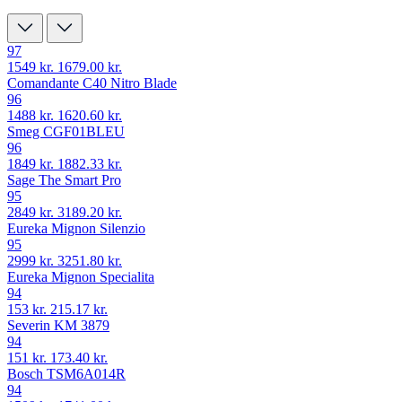
97
1549 kr.
1679.00 kr.
Comandante C40 Nitro Blade
96
1488 kr.
1620.60 kr.
Smeg CGF01BLEU
96
1849 kr.
1882.33 kr.
Sage The Smart Pro
95
2849 kr.
3189.20 kr.
Eureka Mignon Silenzio
95
2999 kr.
3251.80 kr.
Eureka Mignon Specialita
94
153 kr.
215.17 kr.
Severin KM 3879
94
151 kr.
173.40 kr.
Bosch TSM6A014R
94