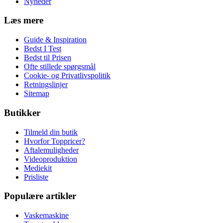
Nyheder
Læs mere
Guide & Inspiration
Bedst I Test
Bedst til Prisen
Ofte stillede spørgsmål
Cookie- og Privatlivspolitik
Retningslinjer
Sitemap
Butikker
Tilmeld din butik
Hvorfor Toppricer?
Aftalemuligheder
Videoproduktion
Mediekit
Prisliste
Populære artikler
Vaskemaskine