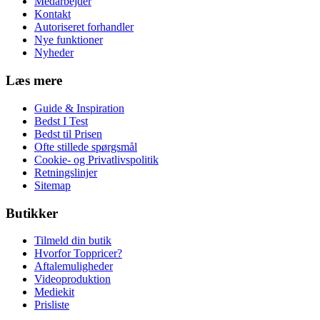
Medarbejder
Kontakt
Autoriseret forhandler
Nye funktioner
Nyheder
Læs mere
Guide & Inspiration
Bedst I Test
Bedst til Prisen
Ofte stillede spørgsmål
Cookie- og Privatlivspolitik
Retningslinjer
Sitemap
Butikker
Tilmeld din butik
Hvorfor Toppricer?
Aftalemuligheder
Videoproduktion
Mediekit
Prisliste