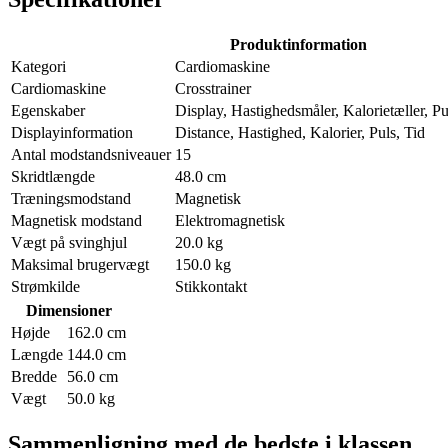
Produktinformation
Kategori
Cardiomaskine
Cardiomaskine
Crosstrainer
Egenskaber
Display, Hastighedsmåler, Kalorietæller, Pu
Displayinformation
Distance, Hastighed, Kalorier, Puls, Tid
Antal modstandsniveauer
15
Skridtlængde
48.0 cm
Træningsmodstand
Magnetisk
Magnetisk modstand
Elektromagnetisk
Vægt på svinghjul
20.0 kg
Maksimal brugervægt
150.0 kg
Strømkilde
Stikkontakt
Dimensioner
Højde
162.0 cm
Længde
144.0 cm
Bredde
56.0 cm
Vægt
50.0 kg
Sammenligning med de bedste i klassen