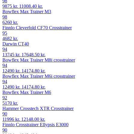
98
9875 kr.
11008.40 kr.
Bowflex Max Trainer M3
98
6260 kr.
Finnlo Cleverfold CF70 Crosstrainer
95
4682 kr.
Darwin CT40
94
13745 kr.
17648.50 kr.
Bowflex Max Trainer M8i crosstrainer
94
12490 kr.
14174.80 kr.
Bowflex Max Trainer M6i crosstrainer
94
12490 kr.
14174.80 kr.
Bowflex Max Trainer M6
92
5170 kr.
Hammer Crosstech XTR Crosstrainer
90
11996 kr.
12148.00 kr.
Finnlo Crosstrainer Ellypsis E3000
90