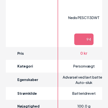
Nedis PESC113DWT
94
0 kr
Pris
Personvægt
Kategori
Advarsel ved lavt batteri,
Egenskaber
Auto-sluk
Batteridrevet
Strømkilde
100.0 g
Nøjagtighed