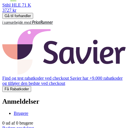
Stihl HLE 71 K
3727 kr
Gå til forhandler
i samarbejde med
PriceRunner
Find og test rabatkoder ved checkout
Savier har +9.000 rabatkoder
og tilføjer den bedste ved checkout
Få Rabatkoder
Anmeldelser
Brugere
0
ud af
0
brugere