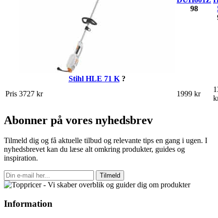
98
Stihl HLE 71 K
?
1
Pris
3727 kr
1999 kr
k
Abonner på vores nyhedsbrev
Tilmeld dig og få aktuelle tilbud og relevante tips en gang i ugen. I
nyhedsbrevet kan du læse alt omkring produkter, guides og
inspiration.
Tilmeld
Information