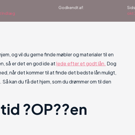
Godkendt af:
Sids
t Indlæg
okt 
t hjem, og vil du gerne finde møbler og materialer til en
n, så er det en god ide at
lede efter et godt lån.
Dog
med, når det kommer til at finde det bedste lån muligt,
re. Så kan du få det hjem, som du drømmer om til den
ltid ?OP??en