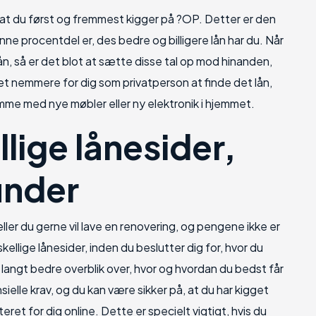
, at du først og fremmest kigger på ?OP. Detter er den
nne procentdel er, des bedre og billigere lån har du. Når
n, så er det blot at sætte disse tal op mod hinanden,
et nemmere for dig som privatperson at finde det lån,
rømme med nye møbler eller ny elektronik i hjemmet.
llige lånesider,
 under
ller du gerne vil lave en renovering, og pengene ikke er
skellige lånesider, inden du beslutter dig for, hvor du
t langt bedre overblik over, hvor og hvordan du bedst får
ansielle krav, og du kan være sikker på, at du har kigget
ret for dig online. Dette er specielt vigtigt, hvis du