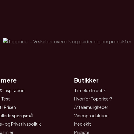
 mere
Butikker
& Inspiration
Tilmeld din butik
I Test
Hvorfor Toppricer?
il Prisen
Aftalemuligheder
tillede spørgsmål
Videoproduktion
- og Privatlivspolitik
Mediekit
gslinjer
Prisliste