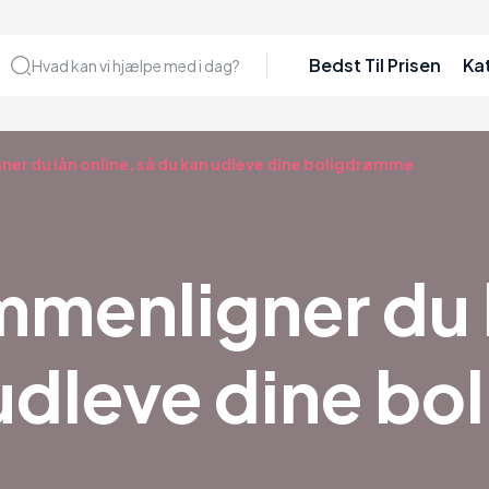
Bedst Til Prisen
Ka
Hvad kan vi hjælpe med i dag?
er du lån online, så du kan udleve dine boligdrømme
menligner du l
 udleve dine b