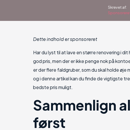
Skrevet af:
Sponsorere
Dette indhold er sponsoreret
Har du lyst til at lave en større renovering i di
god pris, men der er ikke penge nok på kontoe
er der flere faldgruber, som du skal holde øje 
og i denne artikel kan du finde de vigtigste t
bedste pris muligt.
Sammenlign a
først