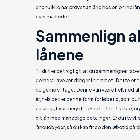
endnu ikke har prøvet at låne hos en online lå
over markedet.
Sammenlign al
lånene
Til slut er det vigtigt, at du sammenligner løbe
gerne vil lave ændringer i hjemmet. Dette er d
du gerne vil tage. Denne kan være helt ned til
år, hvis det er denne form for løbetid, som du ha
omkring, hvor meget du kan betale tilbage, og 
dit lån med månedlige betalinger. Er du i tvivl,
låneudbyder, så du kan finde den løbetid på dit