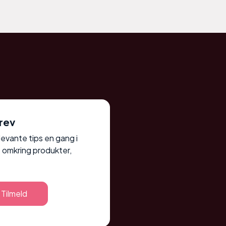
rev
elevante tips en gang i
 omkring produkter,
Tilmeld