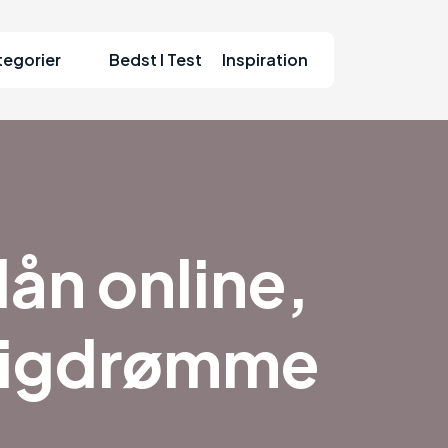
tegorier
Bedst I Test
Inspiration
ån online,
oligdrømme