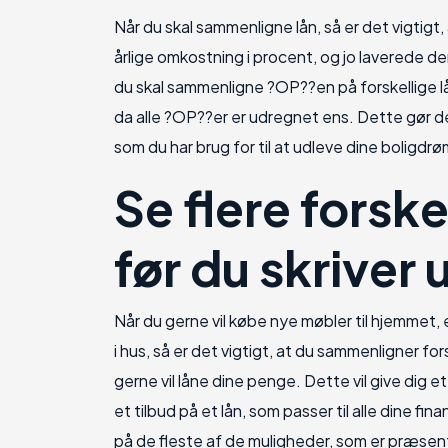
Når du skal sammenligne lån, så er det vigtigt
årlige omkostning i procent, og jo laverede de
du skal sammenligne ?OP??en på forskellige lå
da alle ?OP??er er udregnet ens. Dette gør d
som du har brug for til at udleve dine boligd
Se flere forske
før du skriver
Når du gerne vil købe nye møbler til hjemmet, e
i hus, så er det vigtigt, at du sammenligner for
gerne vil låne dine penge. Dette vil give dig e
et tilbud på et lån, som passer til alle dine fin
på de fleste af de muligheder, som er præsente