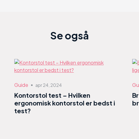
Se også
Guide
Gu
apr 24, 2024
●
Kontorstol test – Hvilken
B
ergonomisk kontorstol er bedst i
br
test?