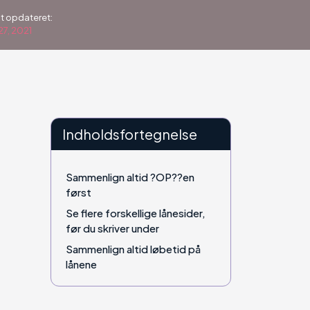
t opdateret:
27, 2021
Indholdsfortegnelse
Sammenlign altid ?OP??en
først
Se flere forskellige lånesider,
før du skriver under
Sammenlign altid løbetid på
lånene