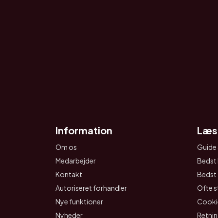
Information
Læs
Om os
Guide 
Medarbejder
Bedst 
Kontakt
Bedst t
Autoriseret forhandler
Ofte s
Nye funktioner
Cookie
Nyheder
Retnin