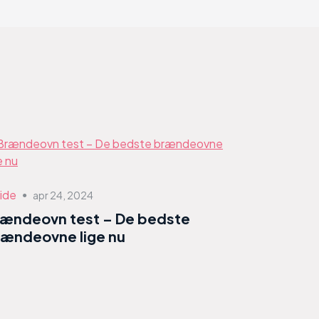
ide
apr 24, 2024
●
rændeovn test – De bedste
ændeovne lige nu