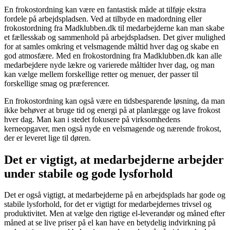
En frokostordning kan være en fantastisk måde at tilføje ekstra
fordele på arbejdspladsen. Ved at tilbyde en madordning eller
frokostordning fra Madklubben.dk til medarbejderne kan man skabe
et fællesskab og sammenhold på arbejdspladsen. Det giver mulighed
for at samles omkring et velsmagende måltid hver dag og skabe en
god atmosfære. Med en frokostordning fra Madklubben.dk kan alle
medarbejdere nyde lækre og varierede måltider hver dag, og man
kan vælge mellem forskellige retter og menuer, der passer til
forskellige smag og præferencer.
En frokostordning kan også være en tidsbesparende løsning, da man
ikke behøver at bruge tid og energi på at planlægge og lave frokost
hver dag. Man kan i stedet fokusere på virksomhedens
kerneopgaver, men også nyde en velsmagende og nærende frokost,
der er leveret lige til døren.
Det er vigtigt, at medarbejderne arbejder
under stabile og gode lysforhold
Det er også vigtigt, at medarbejderne på en arbejdsplads har gode og
stabile lysforhold, for det er vigtigt for medarbejdernes trivsel og
produktivitet. Men at vælge den rigtige el-leverandør og måned efter
måned at se live priser på el kan have en betydelig indvirkning på