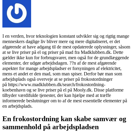
I en verden, hvor teknologien konstant udvikler sig og rigtig mange
menneskers daglige liv bliver mere og mere digitaliseret, er det
afgørende at have adgang til de mest opdaterede oplysninger, såsom
at se live priser på el og priser på mad fra Madklubben.dk. Dette
gælder ikke kun for forbrugsvarer, men også for de grundlæggende
elementer, der udgør arbejdsdagen. ??n af de mest afgørende
aspekter for mange arbejdspladser er forsyningen af elektricitet,
mens et andet er den mad, som man spiser. Derfor bør man som
arbejdsplads også overveje at se priser på frokostordninger
på https://www.madklubben.dk/search/frokostordning-
koebenhavn og se live priser på el på Mooly.dk. Disse platforme
tilbyder værdifulde tjenester, der kan hjælpe med at træffe
informerede beslutninger om to af de mest essentielle elementer på
en arbejdsplads.
En frokostordning kan skabe samvær og
sammenhold på arbejdspladsen