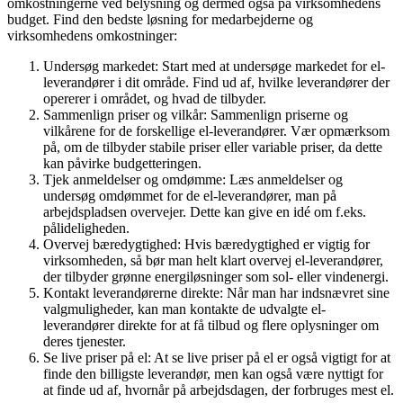
omkostningerne ved belysning og dermed også på virksomhedens
budget. Find den bedste løsning for medarbejderne og
virksomhedens omkostninger:
Undersøg markedet: Start med at undersøge markedet for el-
leverandører i dit område. Find ud af, hvilke leverandører der
opererer i området, og hvad de tilbyder.
Sammenlign priser og vilkår: Sammenlign priserne og
vilkårene for de forskellige el-leverandører. Vær opmærksom
på, om de tilbyder stabile priser eller variable priser, da dette
kan påvirke budgetteringen.
Tjek anmeldelser og omdømme: Læs anmeldelser og
undersøg omdømmet for de el-leverandører, man på
arbejdspladsen overvejer. Dette kan give en idé om f.eks.
pålideligheden.
Overvej bæredygtighed: Hvis bæredygtighed er vigtig for
virksomheden, så bør man helt klart overvej el-leverandører,
der tilbyder grønne energiløsninger som sol- eller vindenergi.
Kontakt leverandørerne direkte: Når man har indsnævret sine
valgmuligheder, kan man kontakte de udvalgte el-
leverandører direkte for at få tilbud og flere oplysninger om
deres tjenester.
Se live priser på el: At se live priser på el er også vigtigt for at
finde den billigste leverandør, men kan også være nyttigt for
at finde ud af, hvornår på arbejdsdagen, der forbruges mest el.