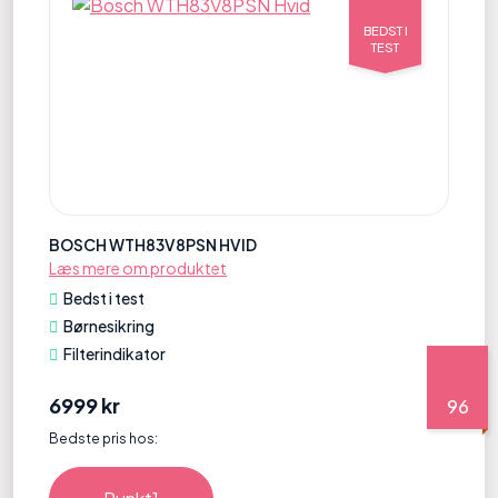
BEDST I
TEST
BOSCH WTH83V8PSN HVID
Læs mere om produktet
Bedst i test
Børnesikring
Filterindikator
6999 kr
96
Bedste pris hos: