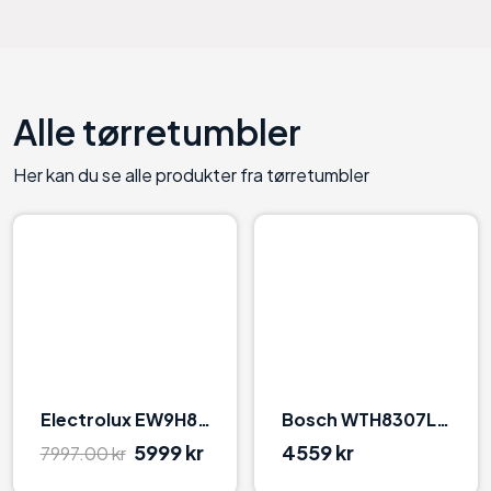
Alle
tørretumbler
Her kan du se alle produkter fra
tørretumbler
94
95
Electrolux EW9H869E9 Hvid
Bosch WTH8307LSN Hvid
5999 kr
4559 kr
7997.00 kr