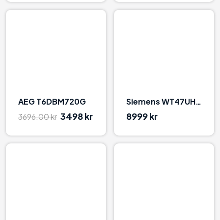
90
94
AEG T6DBM720G
Siemens WT47UHE9DN Hvid
3498 kr
8999 kr
3696.00 kr
96
94