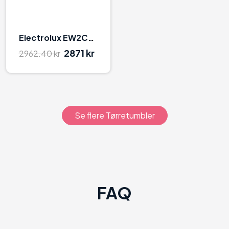
Electrolux EW2C327R1 Hvid
2871 kr
2962.40 kr
Se flere Tørretumbler
FAQ