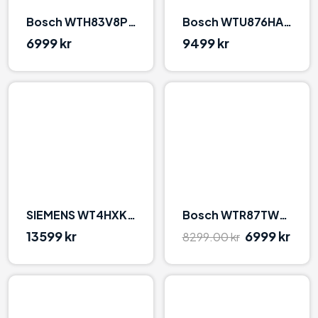
Bosch WTH83V8PSN Hvid
Bosch WTU876HASN Hvid
6999 kr
9499 kr
90
95
SIEMENS WT4HXKL9DN
Bosch WTR87TW0SN Hvid
13599 kr
6999 kr
8299.00 kr
0
93