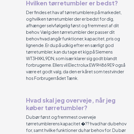
Hvilken tørretumbler er bedst?
Der findes et hav af tørretumblere på markedet,
og hvilken tørretumbler der er bedst for dig,
afhænger selvfølgelig først og fremmest af dit
behov. Vælg den tørretumbler der passer dit
behov hvad angår funktioner, kapacitet, pris og
lignende. Er du på udkig efter en særligt god
tørretumbler, kan du tage et kig på Siemens
WT3HXKL9DN, som især klarer sig godt blandt
forbrugerne. Ellers vil Electrolux EW9H869E9 også
være et godt valg, da den er kåret som testvinder
hos Forbrugerrådet Tænk.
Hvad skal jeg overveje, når jeg
køber tørretumbler?
Du bør først og fremmest overveje
tørretumblerens kapacitet �?? hvad har du behov
for, samt hvilke funktioner du har behov for. Du bør