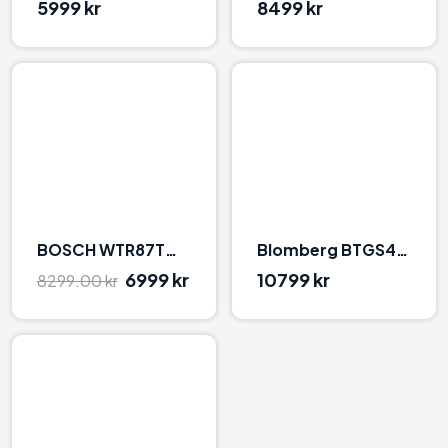
5999 kr
8499 kr
91
0
BOSCH WTR87TW0SN
Blomberg BTGS483W2 Hvid
6999 kr
10799 kr
8299.00 kr
89