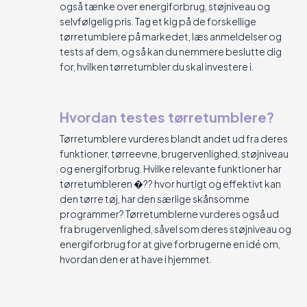
også tænke over energiforbrug, støjniveau og
selvfølgelig pris. Tag et kig på de forskellige
tørretumblere på markedet, læs anmeldelser og
tests af dem, og så kan du nemmere beslutte dig
for, hvilken tørretumbler du skal investere i.
Hvordan testes tørretumblere?
Tørretumblere vurderes blandt andet ud fra deres
funktioner, tørreevne, brugervenlighed, støjniveau
og energiforbrug. Hvilke relevante funktioner har
tørretumbleren �?? hvor hurtigt og effektivt kan
den tørre tøj, har den særlige skånsomme
programmer? Tørretumblerne vurderes også ud
fra brugervenlighed, såvel som deres støjniveau og
energiforbrug for at give forbrugerne en idé om,
hvordan den er at have i hjemmet.