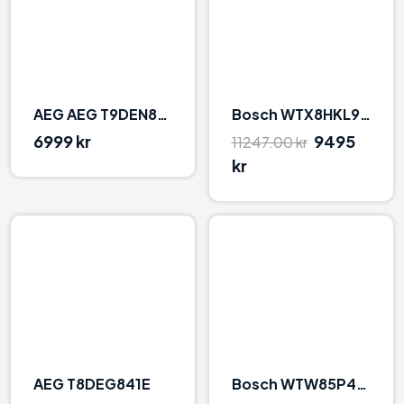
AEG AEG T9DEN866E Hvid Hvid
Bosch WTX8HKL9SN Hvid
6999 kr
9495
11247.00 kr
kr
0
92
AEG T8DEG841E
Bosch WTW85P49SN Hvid