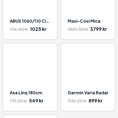
ABUS 1060/110 CityChain X-Plus
Maxi-Cosi Mica
1025 kr
3799 kr
1116.40 kr
3801.50 kr
0
0
Axa Linq 180cm
Garmin Varia Radar
549 kr
899 kr
731.20 kr
1136.20 kr