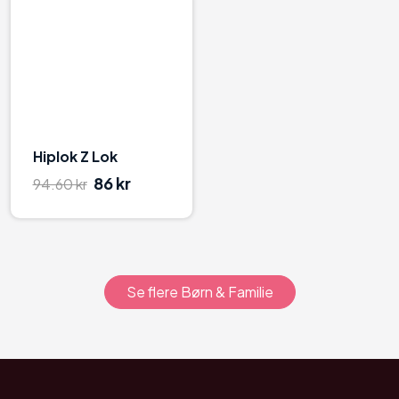
80
Hiplok Z Lok
86 kr
94.60 kr
Se flere Børn & Familie