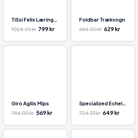
TiSsi Felix Læringstårn
Foldbar Trækvogn
799 kr
629 kr
1024.20 kr
684.00 kr
98
98
Giro Agilis Mips
Specialized Echelon II MIPS
569 kr
649 kr
784.00 kr
724.33 kr