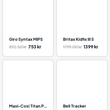
98
96
Giro Syntax MIPS
Britax Kidfix III S
753 kr
1399 kr
892.50 kr
1799.00 kr
84
98
Maxi-Cosi Titan Plus
Bell Tracker