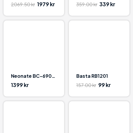
1979 kr
339 kr
2069.50 kr
359.00 kr
96
94
Neonate BC-6900D
Basta RB1201
1399 kr
99 kr
157.00 kr
96
92