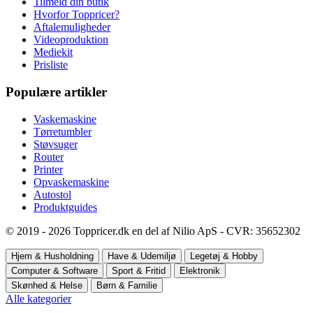
Tilmeld din butik
Hvorfor Toppricer?
Aftalemuligheder
Videoproduktion
Mediekit
Prisliste
Populære artikler
Vaskemaskine
Tørretumbler
Støvsuger
Router
Printer
Opvaskemaskine
Autostol
Produktguides
© 2019 - 2026 Toppricer.dk en del af Nilio ApS - CVR: 35652302
Hjem & Husholdning
Have & Udemiljø
Legetøj & Hobby
Computer & Software
Sport & Fritid
Elektronik
Skønhed & Helse
Børn & Familie
Alle kategorier