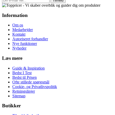
Tilmeld
Information
Om os
Medarbejder
Kontakt
Autoriseret forhandler
Nye funktioner
Nyheder
Læs mere
Guide & Inspiration
Bedst I Test
Bedst til Prisen
Ofte stillede spørgsmål
Cookie- og Privatlivspolitik
Retningslinjer
Sitemap
Butikker