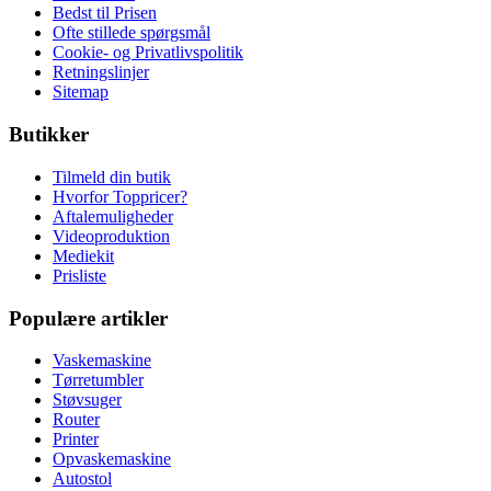
Bedst til Prisen
Ofte stillede spørgsmål
Cookie- og Privatlivspolitik
Retningslinjer
Sitemap
Butikker
Tilmeld din butik
Hvorfor Toppricer?
Aftalemuligheder
Videoproduktion
Mediekit
Prisliste
Populære artikler
Vaskemaskine
Tørretumbler
Støvsuger
Router
Printer
Opvaskemaskine
Autostol