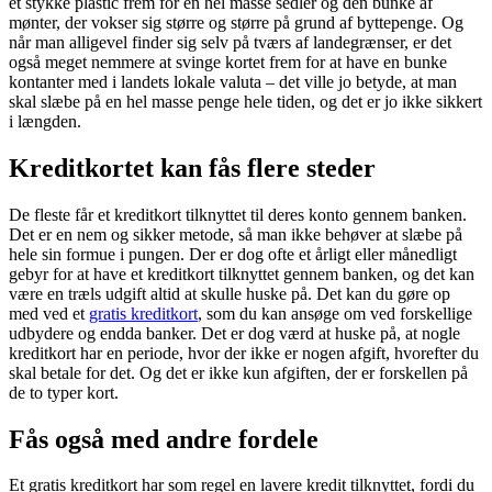
et stykke plastic frem for en hel masse sedler og den bunke af
mønter, der vokser sig større og større på grund af byttepenge. Og
når man alligevel finder sig selv på tværs af landegrænser, er det
også meget nemmere at svinge kortet frem for at have en bunke
kontanter med i landets lokale valuta – det ville jo betyde, at man
skal slæbe på en hel masse penge hele tiden, og det er jo ikke sikkert
i længden.
Kreditkortet kan fås flere steder
De fleste får et kreditkort tilknyttet til deres konto gennem banken.
Det er en nem og sikker metode, så man ikke behøver at slæbe på
hele sin formue i pungen. Der er dog ofte et årligt eller månedligt
gebyr for at have et kreditkort tilknyttet gennem banken, og det kan
være en træls udgift altid at skulle huske på. Det kan du gøre op
med ved et
gratis kreditkort
, som du kan ansøge om ved forskellige
udbydere og endda banker. Det er dog værd at huske på, at nogle
kreditkort har en periode, hvor der ikke er nogen afgift, hvorefter du
skal betale for det. Og det er ikke kun afgiften, der er forskellen på
de to typer kort.
Fås også med andre fordele
Et gratis kreditkort har som regel en lavere kredit tilknyttet, fordi du