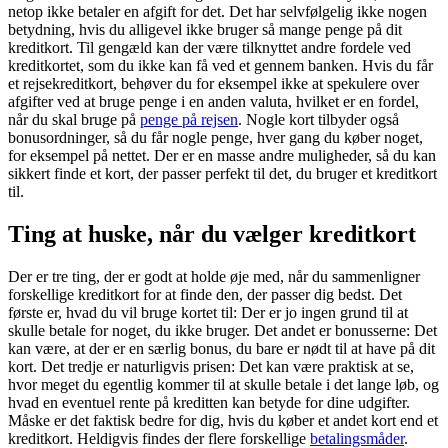
netop ikke betaler en afgift for det. Det har selvfølgelig ikke nogen
betydning, hvis du alligevel ikke bruger så mange penge på dit
kreditkort. Til gengæld kan der være tilknyttet andre fordele ved
kreditkortet, som du ikke kan få ved et gennem banken. Hvis du får
et rejsekreditkort, behøver du for eksempel ikke at spekulere over
afgifter ved at bruge penge i en anden valuta, hvilket er en fordel,
når du skal bruge på
penge på rejsen
. Nogle kort tilbyder også
bonusordninger, så du får nogle penge, hver gang du køber noget,
for eksempel på nettet. Der er en masse andre muligheder, så du kan
sikkert finde et kort, der passer perfekt til det, du bruger et kreditkort
til.
Ting at huske, når du vælger kreditkort
Der er tre ting, der er godt at holde øje med, når du sammenligner
forskellige kreditkort for at finde den, der passer dig bedst. Det
første er, hvad du vil bruge kortet til: Der er jo ingen grund til at
skulle betale for noget, du ikke bruger. Det andet er bonusserne: Det
kan være, at der er en særlig bonus, du bare er nødt til at have på dit
kort. Det tredje er naturligvis prisen: Det kan være praktisk at se,
hvor meget du egentlig kommer til at skulle betale i det lange løb, og
hvad en eventuel rente på kreditten kan betyde for dine udgifter.
Måske er det faktisk bedre for dig, hvis du køber et andet kort end et
kreditkort. Heldigvis findes der flere forskellige
betalingsmåder
.