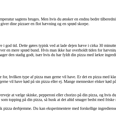
temperatur sagtens bruges. Men hvis du ønsker en endnu bedre tilberedn
 giver dine pizzaer en flot hævning og en sprød skorpe.
 i god tid. Dette gøres typisk ved at lade dejen hæve i cirka 30 minutter,
iver en mere sprød bund. Hvis man ikke har overholdt tiden for hævnin
ager den stadig godt, især hvis du har fyldt din pizza med lækre ingredi
e for, hvilken type af pizza man gerne vil have. Er det en pizza med kla
rne vil have kød på sin pizza eller ej. Mange mennesker elsker kød på 
erveje at vælge skinke, pepperoni eller chorizo på din pizza, og hvis du
om topping på din pizza, så husk at det altid smager bedst med friske 
tisk pizza derhjemme. Du kan eksperimentere med forskellige ingrediens