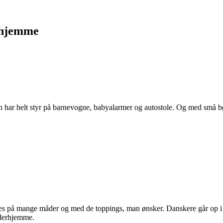
erhjemme
har helt styr på barnevogne, babyalarmer og autostole. Og med små bør
s på mange måder og med de toppings, man ønsker. Danskere går op i kv
 derhjemme.