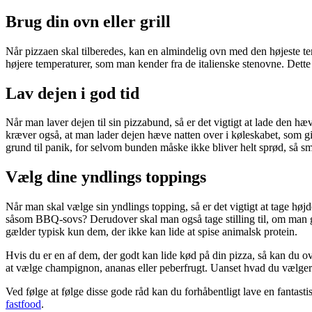
Brug din ovn eller grill
Når pizzaen skal tilberedes, kan en almindelig ovn med den højeste 
højere temperaturer, som man kender fra de italienske stenovne. Dette
Lav dejen i god tid
Når man laver dejen til sin pizzabund, så er det vigtigt at lade den hæve
kræver også, at man lader dejen hæve natten over i køleskabet, som g
grund til panik, for selvom bunden måske ikke bliver helt sprød, så sm
Vælg dine yndlings toppings
Når man skal vælge sin yndlings topping, så er det vigtigt at tage højd
såsom BBQ-sovs? Derudover skal man også tage stilling til, om man ge
gælder typisk kun dem, der ikke kan lide at spise animalsk protein.
Hvis du er en af dem, der godt kan lide kød på din pizza, så kan du ov
at vælge champignon, ananas eller peberfrugt. Uanset hvad du vælger s
Ved følge at følge disse gode råd kan du forhåbentligt lave en fantas
fastfood
.