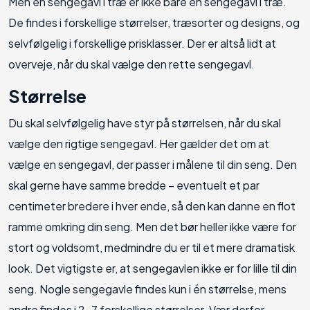
Men en sengegavl i træ er ikke bare en sengegavl i træ.
De findes i forskellige størrelser, træsorter og designs, og
selvfølgelig i forskellige prisklasser. Der er altså lidt at
overveje, når du skal vælge den rette sengegavl.
Størrelse
Du skal selvfølgelig have styr på størrelsen, når du skal
vælge den rigtige sengegavl. Her gælder det om at
vælge en sengegavl, der passer i målene til din seng. Den
skal gerne have samme bredde – eventuelt et par
centimeter bredere i hver ende, så den kan danne en flot
ramme omkring din seng. Men det bør heller ikke være for
stort og voldsomt, medmindre du er til et mere dramatisk
look. Det vigtigste er, at sengegavlen ikke er for lille til din
seng. Nogle sengegavle findes kun i én størrelse, mens
andre findes i 2-7 forskellige størrelser. Vær derfor