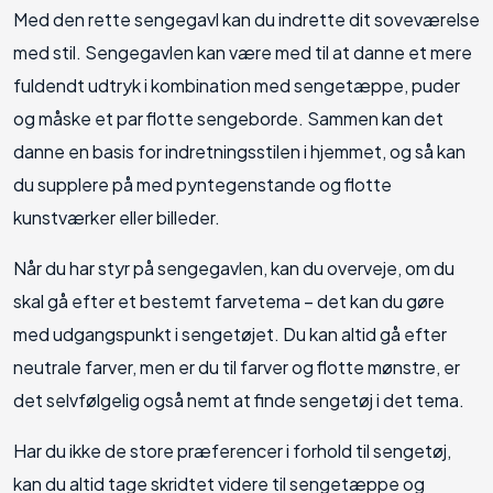
Med den rette sengegavl kan du indrette dit soveværelse
med stil. Sengegavlen kan være med til at danne et mere
fuldendt udtryk i kombination med sengetæppe, puder
og måske et par flotte sengeborde. Sammen kan det
danne en basis for indretningsstilen i hjemmet, og så kan
du supplere på med pyntegenstande og flotte
kunstværker eller billeder.
Når du har styr på sengegavlen, kan du overveje, om du
skal gå efter et bestemt farvetema – det kan du gøre
med udgangspunkt i sengetøjet. Du kan altid gå efter
neutrale farver, men er du til farver og flotte mønstre, er
det selvfølgelig også nemt at finde sengetøj i det tema.
Har du ikke de store præferencer i forhold til sengetøj,
kan du altid tage skridtet videre til sengetæppe og