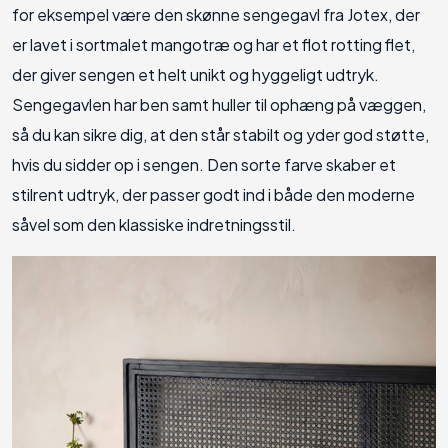
for eksempel være den skønne sengegavl fra Jotex, der
er lavet i sortmalet mangotræ og har et flot rotting flet,
der giver sengen et helt unikt og hyggeligt udtryk.
Sengegavlen har ben samt huller til ophæng på væggen,
så du kan sikre dig, at den står stabilt og yder god støtte,
hvis du sidder op i sengen. Den sorte farve skaber et
stilrent udtryk, der passer godt ind i både den moderne
såvel som den klassiske indretningsstil.