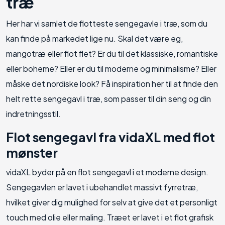
træ
Her har vi samlet de flotteste sengegavle i træ, som du
kan finde på markedet lige nu. Skal det være eg,
mangotræ eller flot flet? Er du til det klassiske, romantiske
eller boheme? Eller er du til moderne og minimalisme? Eller
måske det nordiske look? Få inspiration her til at finde den
helt rette sengegavl i træ, som passer til din seng og din
indretningsstil.
Flot sengegavl fra vidaXL med flot
mønster
vidaXL byder på en flot sengegavl i et moderne design.
Sengegavlen er lavet i ubehandlet massivt fyrretræ,
hvilket giver dig mulighed for selv at give det et personligt
touch med olie eller maling. Træet er lavet i et flot grafisk