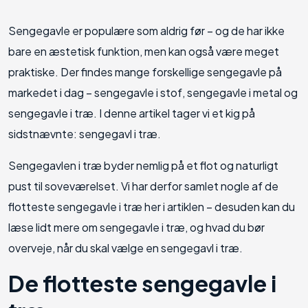
Sengegavle er populære som aldrig før – og de har ikke
bare en æstetisk funktion, men kan også være meget
praktiske. Der findes mange forskellige sengegavle på
markedet i dag – sengegavle i stof, sengegavle i metal og
sengegavle i træ. I denne artikel tager vi et kig på
sidstnævnte: sengegavl i træ.
Sengegavlen i træ byder nemlig på et flot og naturligt
pust til soveværelset. Vi har derfor samlet nogle af de
flotteste sengegavle i træ her i artiklen – desuden kan du
læse lidt mere om sengegavle i træ, og hvad du bør
overveje, når du skal vælge en sengegavl i træ.
De flotteste sengegavle i