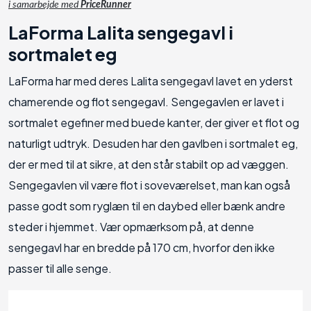
i samarbejde med
PriceRunner
LaForma Lalita sengegavl i
sortmalet eg
LaForma har med deres Lalita sengegavl lavet en yderst
chamerende og flot sengegavl. Sengegavlen er lavet i
sortmalet egefiner med buede kanter, der giver et flot og
naturligt udtryk. Desuden har den gavlben i sortmalet eg,
der er med til at sikre, at den står stabilt op ad væggen.
Sengegavlen vil være flot i soveværelset, man kan også
passe godt som ryglæn til en daybed eller bænk andre
steder i hjemmet. Vær opmærksom på, at denne
sengegavl har en bredde på 170 cm, hvorfor den ikke
passer til alle senge.