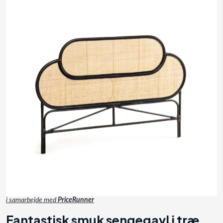
i samarbejde med
PriceRunner
Fantastisk smuk sengegavl i træ