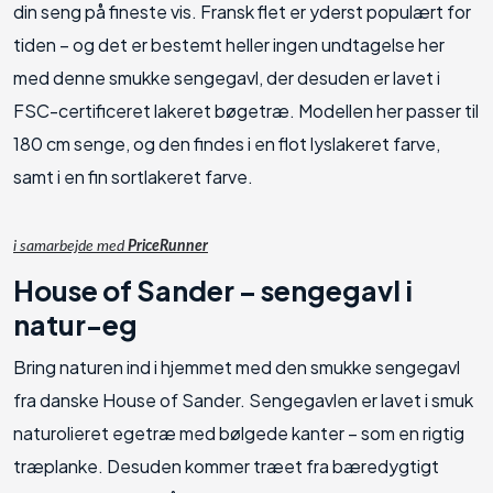
din seng på fineste vis. Fransk flet er yderst populært for
tiden – og det er bestemt heller ingen undtagelse her
med denne smukke sengegavl, der desuden er lavet i
FSC-certificeret lakeret bøgetræ. Modellen her passer til
180 cm senge, og den findes i en flot lyslakeret farve,
samt i en fin sortlakeret farve.
i samarbejde med
PriceRunner
House of Sander – sengegavl i
natur-eg
Bring naturen ind i hjemmet med den smukke sengegavl
fra danske House of Sander. Sengegavlen er lavet i smuk
naturolieret egetræ med bølgede kanter – som en rigtig
træplanke. Desuden kommer træet fra bæredygtigt