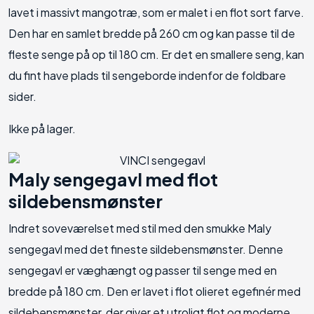
lavet i massivt mangotræ, som er malet i en flot sort farve.
Den har en samlet bredde på 260 cm og kan passe til de
fleste senge på op til 180 cm. Er det en smallere seng, kan
du fint have plads til sengeborde indenfor de foldbare
sider.
Ikke på lager.
Maly sengegavl med flot
sildebensmønster
Indret soveværelset med stil med den smukke Maly
sengegavl med det fineste sildebensmønster. Denne
sengegavl er væghængt og passer til senge med en
bredde på 180 cm. Den er lavet i flot olieret egefinér med
sildebensmønster, der giver et utroligt flot og moderne