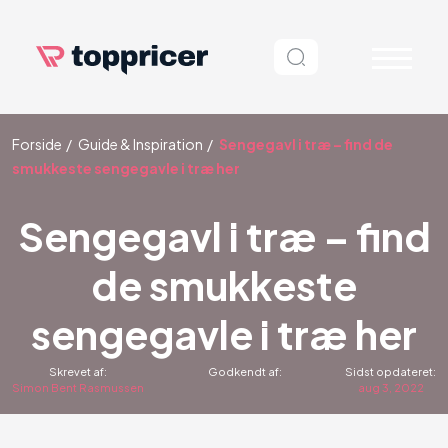
Forside
Guide & Inspiration
Sengegavl i træ – find de
smukkeste sengegavle i træ her
Sengegavl i træ – find
de smukkeste
sengegavle i træ her
Skrevet af:
Godkendt af:
Sidst opdateret:
Simon Bent Rasmussen
aug 3, 2022