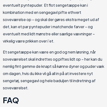
eventuelt pyntepuder. Et flot sengetæppe kan i
kombination med en sengegavl pifte ethvert
soveværelse op – og skal der gøres ekstra meget ud af
det, kan et par pyntepuder i matchende farver – og
eventuelt med lidt mønstre eller særlige vævninger –
virkelig være prikken over i’et.
Et sengetæppe kan være en god og nem løsning, når
soveværelset skal indrettes og piftes lidt op – her kan du
nemlig fint gemme de knapt så kønne dyner og puder væk
om dagen, hvis du ikke vil gå all in på at investere nyt
sengetøj, sengegavl og hele baduljen til indretning af
soveværelset.
FAQ