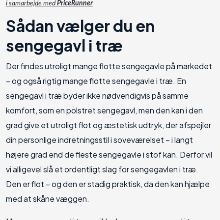
i samarbejde med
PriceRunner
Sådan vælger du en
sengegavl i træ
Der findes utroligt mange flotte sengegavle på markedet
– og også rigtig mange flotte sengegavle i træ. En
sengegavl i træ byder ikke nødvendigvis på samme
komfort, som en polstret sengegavl, men den kan i den
grad give et utroligt flot og æstetisk udtryk, der afspejler
din personlige indretningsstil i soveværelset – i langt
højere grad end de fleste sengegavle i stof kan. Derfor vil
vi alligevel slå et ordentligt slag for sengegavlen i træ.
Den er flot – og den er stadig praktisk, da den kan hjælpe
med at skåne væggen.