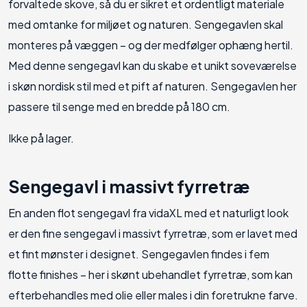
forvaltede skove, så du er sikret et ordentligt materiale
med omtanke for miljøet og naturen. Sengegavlen skal
monteres på væggen – og der medfølger ophæng hertil.
Med denne sengegavl kan du skabe et unikt soveværelse
i skøn nordisk stil med et pift af naturen. Sengegavlen her
passere til senge med en bredde på 180 cm.
Ikke på lager.
Sengegavl i massivt fyrretræ
En anden flot sengegavl fra vidaXL med et naturligt look
er den fine sengegavl i massivt fyrretræ, som er lavet med
et fint mønster i designet. Sengegavlen findes i fem
flotte finishes – her i skønt ubehandlet fyrretræ, som kan
efterbehandles med olie eller males i din foretrukne farve.