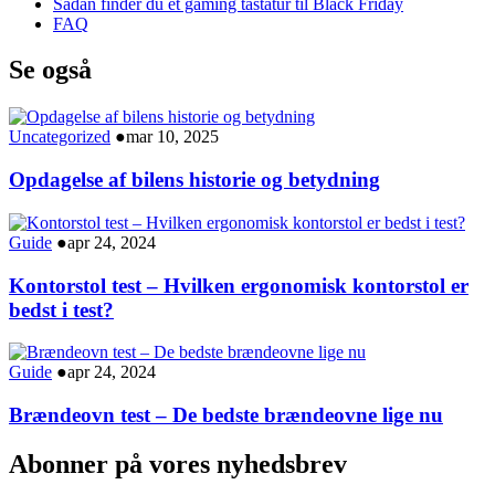
Sådan finder du et gaming tastatur til Black Friday
FAQ
Se også
Uncategorized
●
mar 10, 2025
Opdagelse af bilens historie og betydning
Guide
●
apr 24, 2024
Kontorstol test – Hvilken ergonomisk kontorstol er
bedst i test?
Guide
●
apr 24, 2024
Brændeovn test – De bedste brændeovne lige nu
Abonner på vores nyhedsbrev