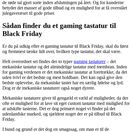
de røde tal gjort sorte inden afslutningen på året. Og for kunderne
betyder det masser af gode tilbud og en mulighed for at få overstået
julegaveræset til gode priser.
Sådan finder du et gaming tastatur til
Black Friday
Er du på udkig efter et gaming tastatur til Black Friday, skal du først
og fremmest tænke lidt over, hvilken type tastatur, det skal være.
Helt overordnet set findes der to typer
gaming tastaturer
– det
mekaniske tastatur og det almindelige tastatur med membran. Inden
for gaming verdenen er det mekaniske tastatur at foretrække, da det
uden tvivl er det bedste og mest holdbare. Det kan også give den
bedste oplevelse, da mekaniske taster har en særlig følelse og lyd.
Dog er de mekaniske tastaturer også noget dyrere.
Mekaniske tastaturer giver til gengæld et væld af muligheder, da der
ofte er mulighed for at lave sit eget custom tastatur med mulighed for
at udskifte tasterne. Det er dog primært noget vi finder på det
udenlandske marked, og sjældent noget der er på tilbud til Black
Friday.
I bund og grund er det dog en smagssag, om man er til de