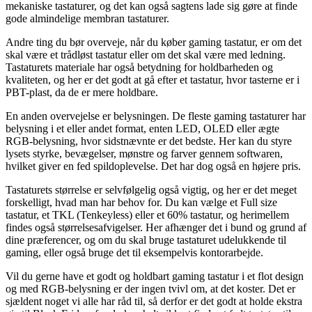
mekaniske tastaturer, og det kan også sagtens lade sig gøre at finde
gode almindelige membran tastaturer.
Andre ting du bør overveje, når du køber gaming tastatur, er om det
skal være et trådløst tastatur eller om det skal være med ledning.
Tastaturets materiale har også betydning for holdbarheden og
kvaliteten, og her er det godt at gå efter et tastatur, hvor tasterne er i
PBT-plast, da de er mere holdbare.
En anden overvejelse er belysningen. De fleste gaming tastaturer har
belysning i et eller andet format, enten LED, OLED eller ægte
RGB-belysning, hvor sidstnævnte er det bedste. Her kan du styre
lysets styrke, bevægelser, mønstre og farver gennem softwaren,
hvilket giver en fed spildoplevelse. Det har dog også en højere pris.
Tastaturets størrelse er selvfølgelig også vigtig, og her er det meget
forskelligt, hvad man har behov for. Du kan vælge et Full size
tastatur, et TKL (Tenkeyless) eller et 60% tastatur, og herimellem
findes også størrelsesafvigelser. Her afhænger det i bund og grund af
dine præferencer, og om du skal bruge tastaturet udelukkende til
gaming, eller også bruge det til eksempelvis kontorarbejde.
Vil du gerne have et godt og holdbart gaming tastatur i et flot design
og med RGB-belysning er der ingen tvivl om, at det koster. Det er
sjældent noget vi alle har råd til, så derfor er det godt at holde ekstra