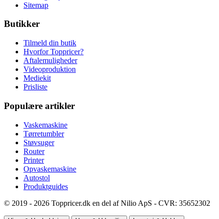
Sitemap
Butikker
Tilmeld din butik
Hvorfor Toppricer?
Aftalemuligheder
Videoproduktion
Mediekit
Prisliste
Populære artikler
Vaskemaskine
Tørretumbler
Støvsuger
Router
Printer
Opvaskemaskine
Autostol
Produktguides
© 2019 - 2026 Toppricer.dk en del af Nilio ApS - CVR: 35652302