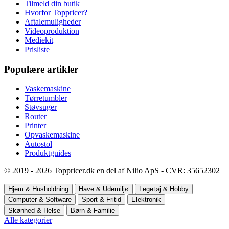
Tilmeld din butik
Hvorfor Toppricer?
Aftalemuligheder
Videoproduktion
Mediekit
Prisliste
Populære artikler
Vaskemaskine
Tørretumbler
Støvsuger
Router
Printer
Opvaskemaskine
Autostol
Produktguides
© 2019 - 2026 Toppricer.dk en del af Nilio ApS - CVR: 35652302
Hjem & Husholdning
Have & Udemiljø
Legetøj & Hobby
Computer & Software
Sport & Fritid
Elektronik
Skønhed & Helse
Børn & Familie
Alle kategorier