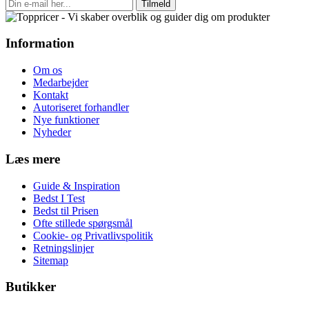
Tilmeld
Information
Om os
Medarbejder
Kontakt
Autoriseret forhandler
Nye funktioner
Nyheder
Læs mere
Guide & Inspiration
Bedst I Test
Bedst til Prisen
Ofte stillede spørgsmål
Cookie- og Privatlivspolitik
Retningslinjer
Sitemap
Butikker