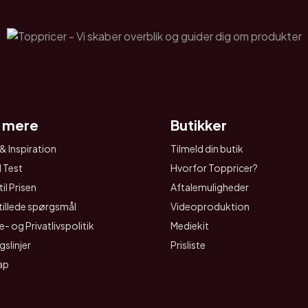
 mere
Butikker
& Inspiration
Tilmeld din butik
I Test
Hvorfor Toppricer?
il Prisen
Aftalemuligheder
tillede spørgsmål
Videoproduktion
- og Privatlivspolitik
Mediekit
gslinjer
Prisliste
ap