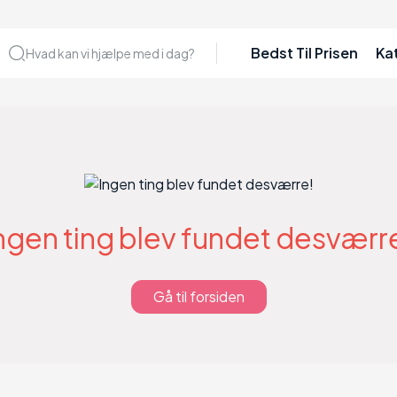
Bedst Til Prisen
Ka
Hvad kan vi hjælpe med i dag?
ngen ting blev fundet desværr
Gå til forsiden