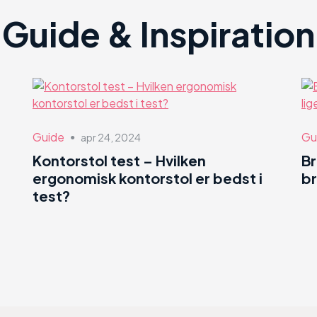
Guide & Inspiration
Guide
Gu
apr 24, 2024
●
Kontorstol test – Hvilken
B
ergonomisk kontorstol er bedst i
br
test?