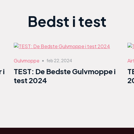
Bedst i test
Gulvmoppe
Air
feb 22, 2024
●
 i
TEST: De Bedste Gulvmoppe i
T
test 2024
2