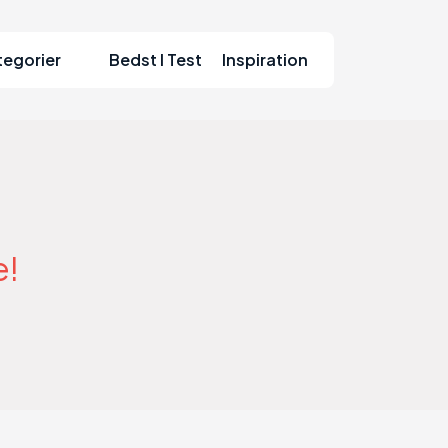
tegorier
Bedst I Test
Inspiration
e!