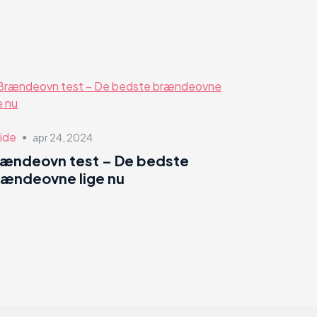
ide
apr 24, 2024
●
rændeovn test – De bedste
ændeovne lige nu