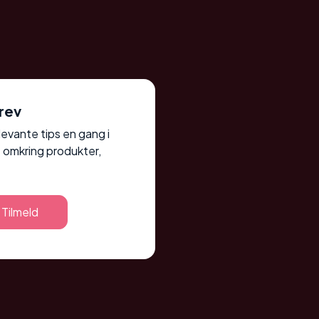
rev
elevante tips en gang i
 omkring produkter,
Tilmeld