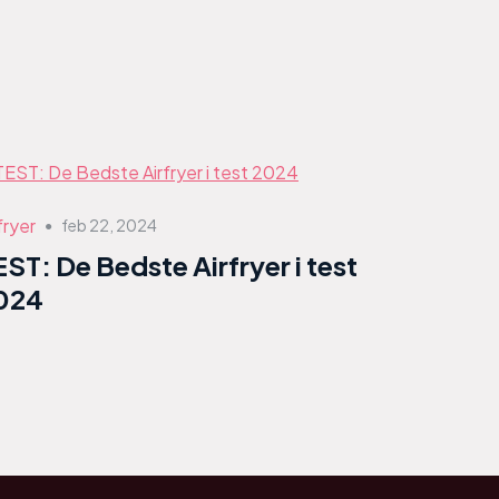
fryer
feb 22, 2024
●
EST: De Bedste Airfryer i test
024