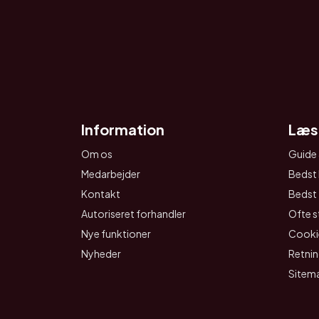
Information
Læs
Om os
Guide 
Medarbejder
Bedst 
Kontakt
Bedst t
Autoriseret forhandler
Ofte s
Nye funktioner
Cookie
Nyheder
Retnin
Sitem