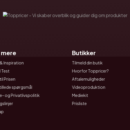
 mere
Butikker
& Inspiration
Tilmeld din butik
I Test
Hvorfor Toppricer?
il Prisen
Aftalemuligheder
tillede spørgsmål
Videoproduktion
- og Privatlivspolitik
Mediekit
gslinjer
Prisliste
ap