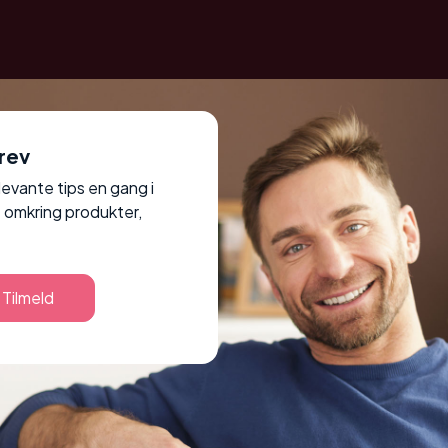
rev
elevante tips en gang i
 omkring produkter,
Tilmeld