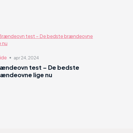
ide
apr 24, 2024
●
rændeovn test – De bedste
ændeovne lige nu