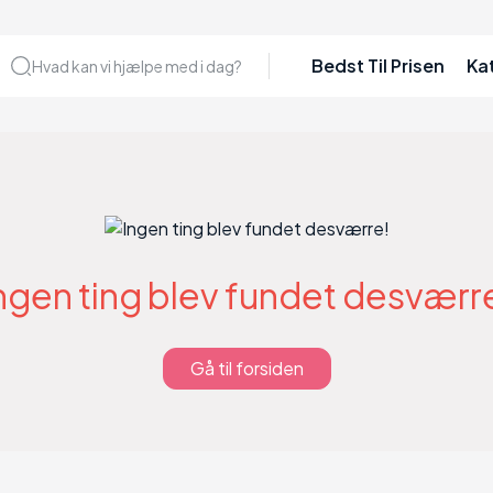
Bedst Til Prisen
Ka
Hvad kan vi hjælpe med i dag?
ngen ting blev fundet desværr
Gå til forsiden