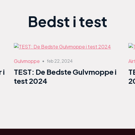
Bedst i test
Gulvmoppe
Air
feb 22, 2024
●
 i
TEST: De Bedste Gulvmoppe i
T
test 2024
2