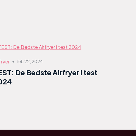
fryer
feb 22, 2024
●
EST: De Bedste Airfryer i test
024