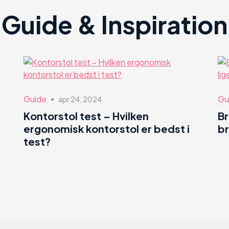
Guide & Inspiration
Guide
Gu
apr 24, 2024
●
Kontorstol test – Hvilken
B
ergonomisk kontorstol er bedst i
br
test?