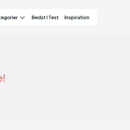
tegorier
Bedst I Test
Inspiration
e!