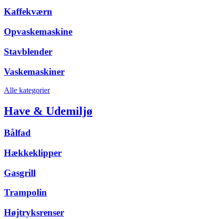
Kaffekværn
Opvaskemaskine
Stavblender
Vaskemaskiner
Alle kategorier
Have & Udemiljø
Bålfad
Hækkeklipper
Gasgrill
Trampolin
Højtryksrenser