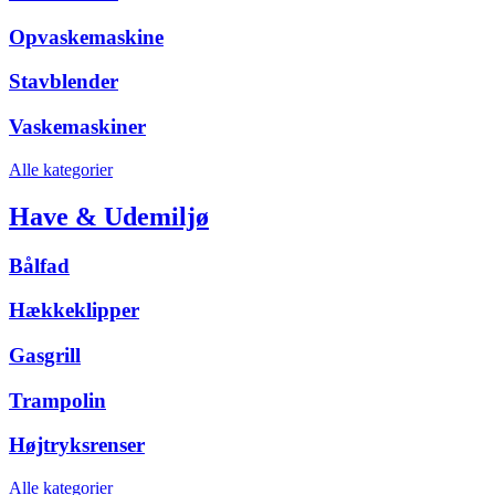
Opvaskemaskine
Stavblender
Vaskemaskiner
Alle kategorier
Have & Udemiljø
Bålfad
Hækkeklipper
Gasgrill
Trampolin
Højtryksrenser
Alle kategorier