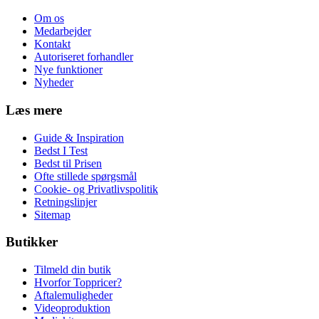
Om os
Medarbejder
Kontakt
Autoriseret forhandler
Nye funktioner
Nyheder
Læs mere
Guide & Inspiration
Bedst I Test
Bedst til Prisen
Ofte stillede spørgsmål
Cookie- og Privatlivspolitik
Retningslinjer
Sitemap
Butikker
Tilmeld din butik
Hvorfor Toppricer?
Aftalemuligheder
Videoproduktion