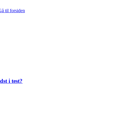
å til forsiden
st i test?