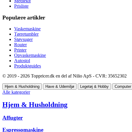
Mediekit
Prisliste
Populære artikler
Vaskemaskine
Tørretumbler
Støvsuger
Router
Printer
Opvaskemaskine
Autostol
Produktguides
© 2019 - 2026 Toppricer.dk en del af Nilio ApS - CVR: 35652302
Hjem & Husholdning
Have & Udemiljø
Legetøj & Hobby
Computer 
Alle kategorier
Hjem & Husholdning
Affugter
Espressomaskine