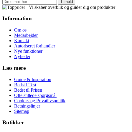
Tilmeld
Information
Om os
Medarbejder
Kontakt
Autoriseret forhandler
Nye funktioner
Nyheder
Læs mere
Guide & Inspiration
Bedst I Test
Bedst til Prisen
Ofte stillede spørgsmål
Cookie- og Privatlivspolitik
Retningslinjer
Sitemap
Butikker