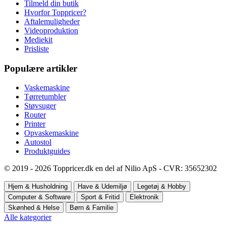
Tilmeld din butik
Hvorfor Toppricer?
Aftalemuligheder
Videoproduktion
Mediekit
Prisliste
Populære artikler
Vaskemaskine
Tørretumbler
Støvsuger
Router
Printer
Opvaskemaskine
Autostol
Produktguides
© 2019 - 2026 Toppricer.dk en del af Nilio ApS - CVR: 35652302
Hjem & Husholdning
Have & Udemiljø
Legetøj & Hobby
Computer & Software
Sport & Fritid
Elektronik
Skønhed & Helse
Børn & Familie
Alle kategorier