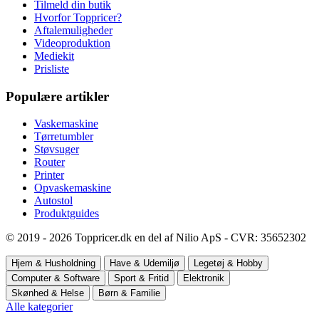
Tilmeld din butik
Hvorfor Toppricer?
Aftalemuligheder
Videoproduktion
Mediekit
Prisliste
Populære artikler
Vaskemaskine
Tørretumbler
Støvsuger
Router
Printer
Opvaskemaskine
Autostol
Produktguides
© 2019 - 2026 Toppricer.dk en del af Nilio ApS - CVR: 35652302
Hjem & Husholdning
Have & Udemiljø
Legetøj & Hobby
Computer & Software
Sport & Fritid
Elektronik
Skønhed & Helse
Børn & Familie
Alle kategorier