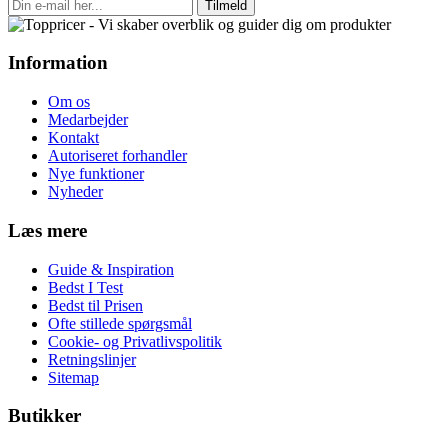
Tilmeld
Information
Om os
Medarbejder
Kontakt
Autoriseret forhandler
Nye funktioner
Nyheder
Læs mere
Guide & Inspiration
Bedst I Test
Bedst til Prisen
Ofte stillede spørgsmål
Cookie- og Privatlivspolitik
Retningslinjer
Sitemap
Butikker