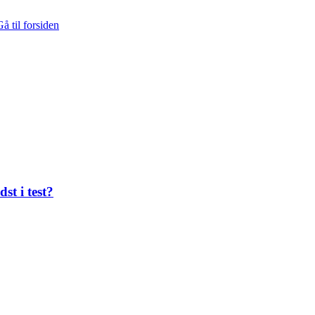
å til forsiden
st i test?