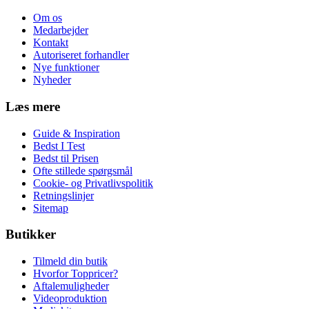
Om os
Medarbejder
Kontakt
Autoriseret forhandler
Nye funktioner
Nyheder
Læs mere
Guide & Inspiration
Bedst I Test
Bedst til Prisen
Ofte stillede spørgsmål
Cookie- og Privatlivspolitik
Retningslinjer
Sitemap
Butikker
Tilmeld din butik
Hvorfor Toppricer?
Aftalemuligheder
Videoproduktion