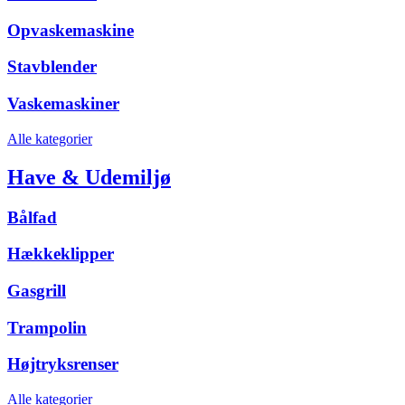
Opvaskemaskine
Stavblender
Vaskemaskiner
Alle kategorier
Have & Udemiljø
Bålfad
Hækkeklipper
Gasgrill
Trampolin
Højtryksrenser
Alle kategorier