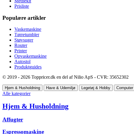
Mediekit
Prisliste
Populære artikler
Vaskemaskine
Tørretumbler
Støvsuger
Router
Printer
Opvaskemaskine
Autostol
Produktguides
© 2019 - 2026 Toppricer.dk en del af Nilio ApS - CVR: 35652302
Hjem & Husholdning
Have & Udemiljø
Legetøj & Hobby
Computer 
Alle kategorier
Hjem & Husholdning
Affugter
Espressomaskine