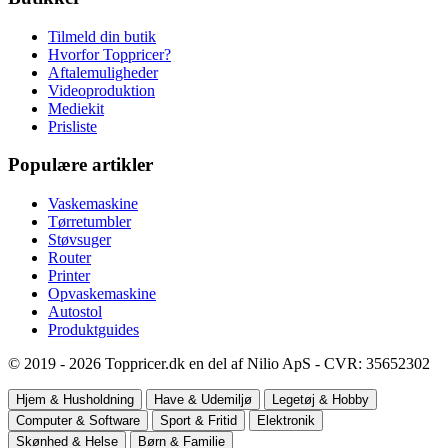
Tilmeld din butik
Hvorfor Toppricer?
Aftalemuligheder
Videoproduktion
Mediekit
Prisliste
Populære artikler
Vaskemaskine
Tørretumbler
Støvsuger
Router
Printer
Opvaskemaskine
Autostol
Produktguides
© 2019 - 2026 Toppricer.dk en del af Nilio ApS - CVR: 35652302
Hjem & Husholdning
Have & Udemiljø
Legetøj & Hobby
Computer & Software
Sport & Fritid
Elektronik
Skønhed & Helse
Børn & Familie