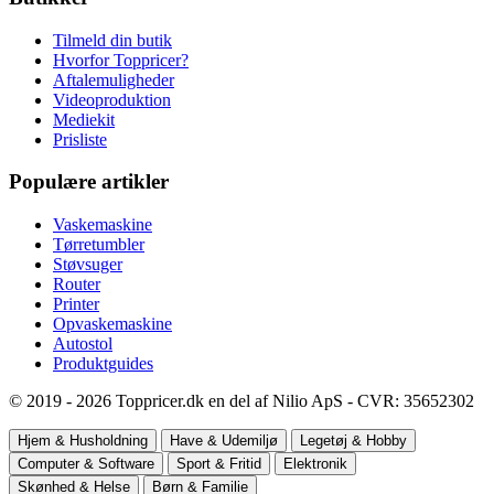
Tilmeld din butik
Hvorfor Toppricer?
Aftalemuligheder
Videoproduktion
Mediekit
Prisliste
Populære artikler
Vaskemaskine
Tørretumbler
Støvsuger
Router
Printer
Opvaskemaskine
Autostol
Produktguides
© 2019 - 2026 Toppricer.dk en del af Nilio ApS - CVR: 35652302
Hjem & Husholdning
Have & Udemiljø
Legetøj & Hobby
Computer & Software
Sport & Fritid
Elektronik
Skønhed & Helse
Børn & Familie