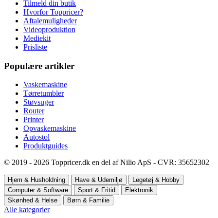
Tilmeld din butik
Hvorfor Toppricer?
Aftalemuligheder
Videoproduktion
Mediekit
Prisliste
Populære artikler
Vaskemaskine
Tørretumbler
Støvsuger
Router
Printer
Opvaskemaskine
Autostol
Produktguides
© 2019 - 2026 Toppricer.dk en del af Nilio ApS - CVR: 35652302
Hjem & Husholdning
Have & Udemiljø
Legetøj & Hobby
Computer & Software
Sport & Fritid
Elektronik
Skønhed & Helse
Børn & Familie
Alle kategorier