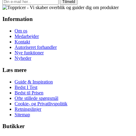
Tilmeld
Information
Om os
Medarbejder
Kontakt
Autoriseret forhandler
Nye funktioner
Nyheder
Læs mere
Guide & Inspiration
Bedst I Test
Bedst til Prisen
Ofte stillede spørgsmål
Cookie- og Privatlivspolitik
Retningslinjer
Sitemap
Butikker