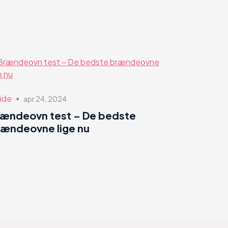
ide
apr 24, 2024
●
rændeovn test – De bedste
ændeovne lige nu