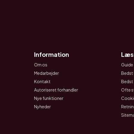
Information
Læs
Om os
Guide 
Medarbejder
Bedst 
Kontakt
Bedst t
Autoriseret forhandler
Ofte s
Nye funktioner
Cookie
Nyheder
Retnin
Sitem