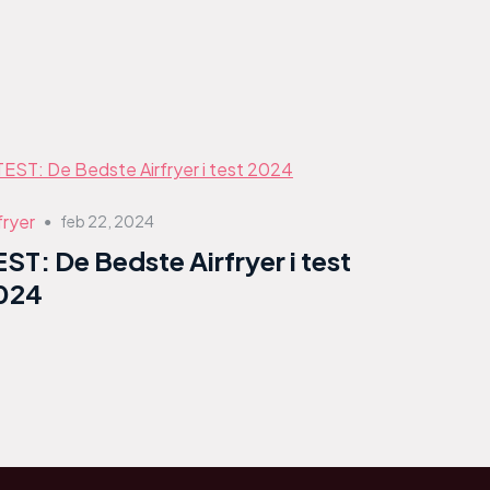
fryer
feb 22, 2024
●
EST: De Bedste Airfryer i test
024