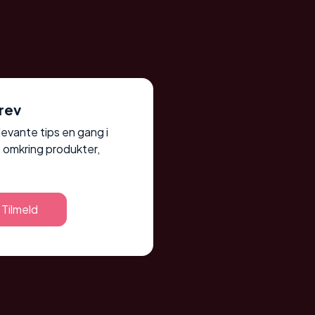
rev
elevante tips en gang i
 omkring produkter,
Tilmeld