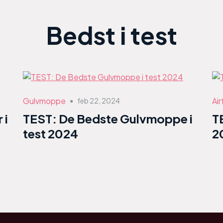
Bedst i test
Gulvmoppe
Air
feb 22, 2024
●
 i
TEST: De Bedste Gulvmoppe i
T
test 2024
2