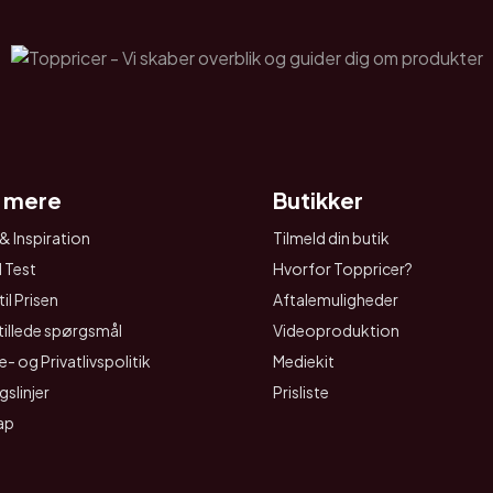
 mere
Butikker
& Inspiration
Tilmeld din butik
I Test
Hvorfor Toppricer?
il Prisen
Aftalemuligheder
tillede spørgsmål
Videoproduktion
- og Privatlivspolitik
Mediekit
gslinjer
Prisliste
ap