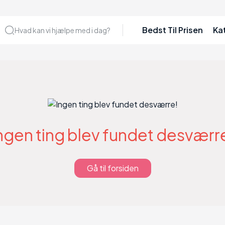
Bedst Til Prisen
Ka
Hvad kan vi hjælpe med i dag?
ngen ting blev fundet desværr
Gå til forsiden