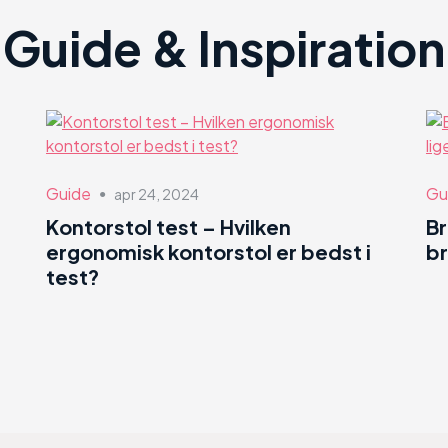
Guide & Inspiration
Guide
Gu
apr 24, 2024
●
Kontorstol test – Hvilken
B
ergonomisk kontorstol er bedst i
br
test?