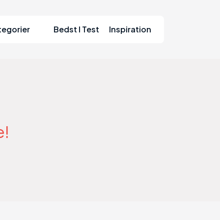
tegorier
Bedst I Test
Inspiration
e!