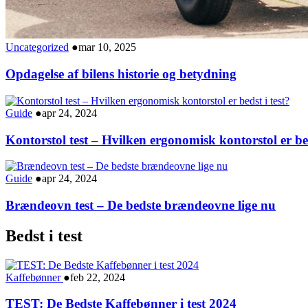
Uncategorized
●
mar 10, 2025
Opdagelse af bilens historie og betydning
Guide
●
apr 24, 2024
Kontorstol test – Hvilken ergonomisk kontorstol er bed
Guide
●
apr 24, 2024
Brændeovn test – De bedste brændeovne lige nu
Bedst i test
Kaffebønner
●
feb 22, 2024
TEST: De Bedste Kaffebønner i test 2024