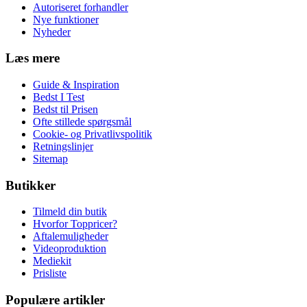
Autoriseret forhandler
Nye funktioner
Nyheder
Læs mere
Guide & Inspiration
Bedst I Test
Bedst til Prisen
Ofte stillede spørgsmål
Cookie- og Privatlivspolitik
Retningslinjer
Sitemap
Butikker
Tilmeld din butik
Hvorfor Toppricer?
Aftalemuligheder
Videoproduktion
Mediekit
Prisliste
Populære artikler