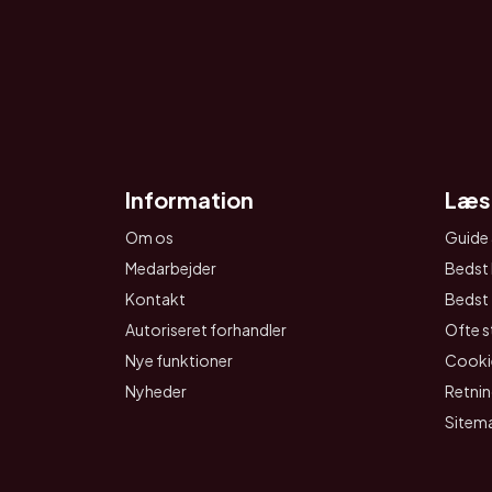
Information
Læs
Om os
Guide 
Medarbejder
Bedst 
Kontakt
Bedst t
Autoriseret forhandler
Ofte s
Nye funktioner
Cookie
Nyheder
Retnin
Sitem