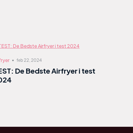
fryer
feb 22, 2024
●
EST: De Bedste Airfryer i test
024