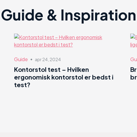
Guide & Inspiration
Guide
Gu
apr 24, 2024
●
Kontorstol test – Hvilken
B
ergonomisk kontorstol er bedst i
br
test?