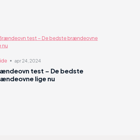
ide
apr 24, 2024
●
rændeovn test – De bedste
ændeovne lige nu