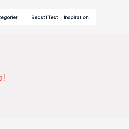
tegorier
Bedst I Test
Inspiration
e!