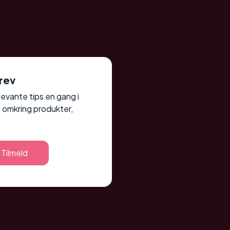
rev
elevante tips en gang i
 omkring produkter,
Tilmeld