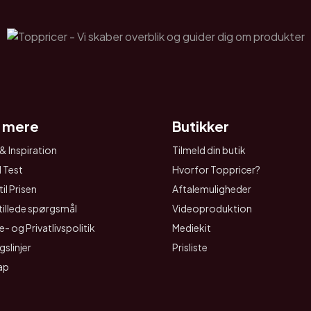
 mere
Butikker
& Inspiration
Tilmeld din butik
I Test
Hvorfor Toppricer?
il Prisen
Aftalemuligheder
tillede spørgsmål
Videoproduktion
- og Privatlivspolitik
Mediekit
gslinjer
Prisliste
ap