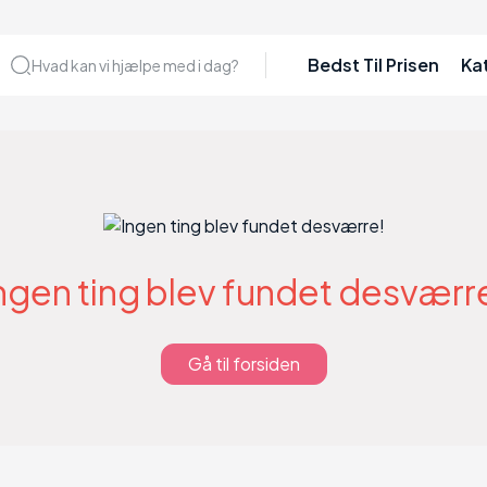
Bedst Til Prisen
Ka
Hvad kan vi hjælpe med i dag?
ngen ting blev fundet desværr
Gå til forsiden