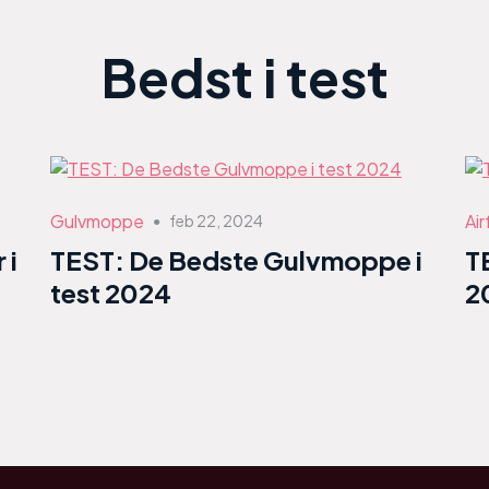
Bedst i test
Gulvmoppe
Air
feb 22, 2024
●
 i
TEST: De Bedste Gulvmoppe i
T
test 2024
2