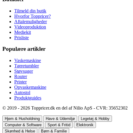
Tilmeld din butik
Hvorfor Toppricer?
Aftalemuligheder
Videoproduktion
Mediekit
Prisliste
Populære artikler
Vaskemaskine
Tørretumbler
Støvsuger
Router
Printer
Opvaskemaskine
Autostol
Produktguides
© 2019 - 2026 Toppricer.dk en del af Nilio ApS - CVR: 35652302
Hjem & Husholdning
Have & Udemiljø
Legetøj & Hobby
Computer & Software
Sport & Fritid
Elektronik
Skønhed & Helse
Børn & Familie