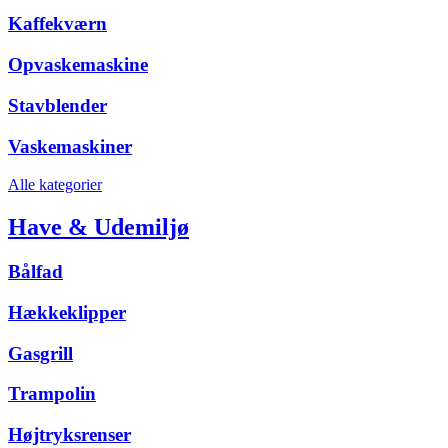
Kaffekværn
Opvaskemaskine
Stavblender
Vaskemaskiner
Alle kategorier
Have & Udemiljø
Bålfad
Hækkeklipper
Gasgrill
Trampolin
Højtryksrenser