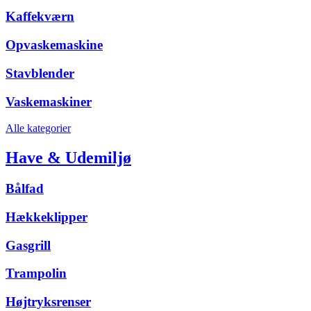
Kaffekværn
Opvaskemaskine
Stavblender
Vaskemaskiner
Alle kategorier
Have & Udemiljø
Bålfad
Hækkeklipper
Gasgrill
Trampolin
Højtryksrenser