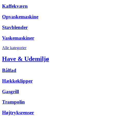
Kaffekværn
Opvaskemaskine
Stavblender
Vaskemaskiner
Alle kategorier
Have & Udemiljø
Bålfad
Hækkeklipper
Gasgrill
Trampolin
Højtryksrenser