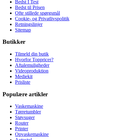
Bedst I Test
Bedst til Prisen
Ofte stillede spørgsmål
Cookie- og Privatlivspolitik
Retningslinjer
Sitemap
Butikker
Tilmeld din butik
Hvorfor Toppricer?
Aftalemuligheder
Videoproduktion
Mediekit
Prisliste
Populære artikler
Vaskemaskine
Tørretumbler
Støvsuger
Router
Printer
Opvaskemaskine
Autostol