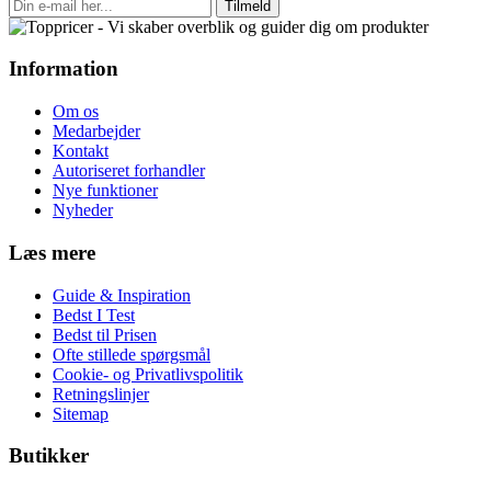
Tilmeld
Information
Om os
Medarbejder
Kontakt
Autoriseret forhandler
Nye funktioner
Nyheder
Læs mere
Guide & Inspiration
Bedst I Test
Bedst til Prisen
Ofte stillede spørgsmål
Cookie- og Privatlivspolitik
Retningslinjer
Sitemap
Butikker