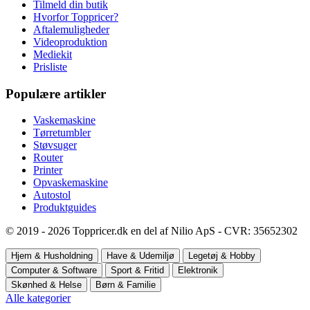
Tilmeld din butik
Hvorfor Toppricer?
Aftalemuligheder
Videoproduktion
Mediekit
Prisliste
Populære artikler
Vaskemaskine
Tørretumbler
Støvsuger
Router
Printer
Opvaskemaskine
Autostol
Produktguides
© 2019 - 2026 Toppricer.dk en del af Nilio ApS - CVR: 35652302
Hjem & Husholdning
Have & Udemiljø
Legetøj & Hobby
Computer & Software
Sport & Fritid
Elektronik
Skønhed & Helse
Børn & Familie
Alle kategorier