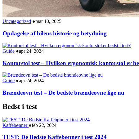
Uncategorized
●
mar 10, 2025
Opdagelse af bilens historie og betydning
Guide
●
apr 24, 2024
Kontorstol test – Hvilken ergonomisk kontorstol er bed
Guide
●
apr 24, 2024
Brændeovn test – De bedste brændeovne lige nu
Bedst i test
Kaffebønner
●
feb 22, 2024
TEST: De Bedste Kaffebønner i test 2024