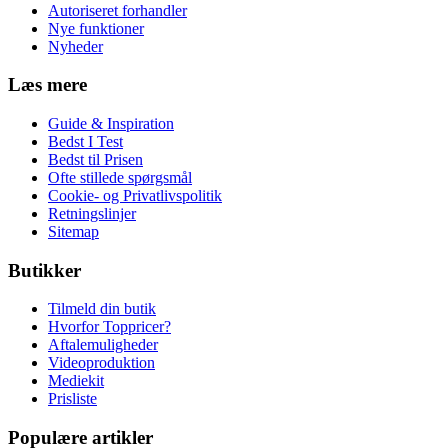
Autoriseret forhandler
Nye funktioner
Nyheder
Læs mere
Guide & Inspiration
Bedst I Test
Bedst til Prisen
Ofte stillede spørgsmål
Cookie- og Privatlivspolitik
Retningslinjer
Sitemap
Butikker
Tilmeld din butik
Hvorfor Toppricer?
Aftalemuligheder
Videoproduktion
Mediekit
Prisliste
Populære artikler