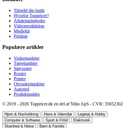
Tilmeld din butik
Hvorfor Toppricer?
Aftalemuligheder
Videoproduktion
Mediekit
Prisliste
Populære artikler
Vaskemaskine
Tørretumbler
Støvsuger
Router
Printer
Opvaskemaskine
Autostol
Produktguides
© 2019 - 2026 Toppricer.dk en del af Nilio ApS - CVR: 35652302
Hjem & Husholdning
Have & Udemiljø
Legetøj & Hobby
Computer & Software
Sport & Fritid
Elektronik
Skønhed & Helse
Børn & Familie