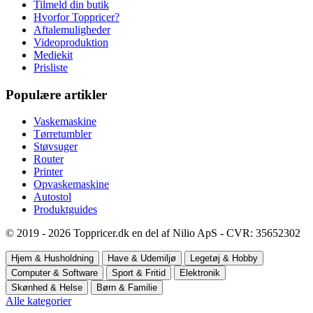
Tilmeld din butik
Hvorfor Toppricer?
Aftalemuligheder
Videoproduktion
Mediekit
Prisliste
Populære artikler
Vaskemaskine
Tørretumbler
Støvsuger
Router
Printer
Opvaskemaskine
Autostol
Produktguides
© 2019 - 2026 Toppricer.dk en del af Nilio ApS - CVR: 35652302
Hjem & Husholdning
Have & Udemiljø
Legetøj & Hobby
Computer & Software
Sport & Fritid
Elektronik
Skønhed & Helse
Børn & Familie
Alle kategorier