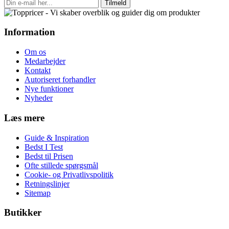
Tilmeld
Information
Om os
Medarbejder
Kontakt
Autoriseret forhandler
Nye funktioner
Nyheder
Læs mere
Guide & Inspiration
Bedst I Test
Bedst til Prisen
Ofte stillede spørgsmål
Cookie- og Privatlivspolitik
Retningslinjer
Sitemap
Butikker