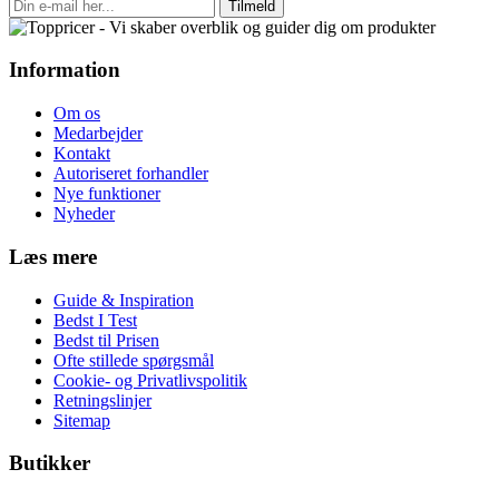
Tilmeld
Information
Om os
Medarbejder
Kontakt
Autoriseret forhandler
Nye funktioner
Nyheder
Læs mere
Guide & Inspiration
Bedst I Test
Bedst til Prisen
Ofte stillede spørgsmål
Cookie- og Privatlivspolitik
Retningslinjer
Sitemap
Butikker