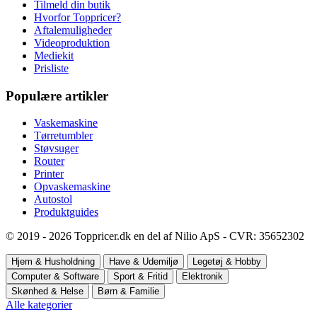
Tilmeld din butik
Hvorfor Toppricer?
Aftalemuligheder
Videoproduktion
Mediekit
Prisliste
Populære artikler
Vaskemaskine
Tørretumbler
Støvsuger
Router
Printer
Opvaskemaskine
Autostol
Produktguides
© 2019 - 2026 Toppricer.dk en del af Nilio ApS - CVR: 35652302
Hjem & Husholdning
Have & Udemiljø
Legetøj & Hobby
Computer & Software
Sport & Fritid
Elektronik
Skønhed & Helse
Børn & Familie
Alle kategorier