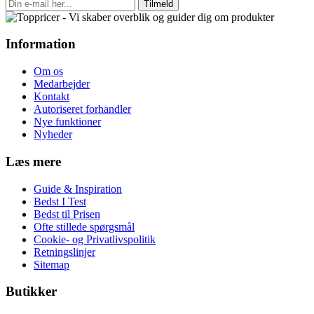
Tilmeld
Information
Om os
Medarbejder
Kontakt
Autoriseret forhandler
Nye funktioner
Nyheder
Læs mere
Guide & Inspiration
Bedst I Test
Bedst til Prisen
Ofte stillede spørgsmål
Cookie- og Privatlivspolitik
Retningslinjer
Sitemap
Butikker