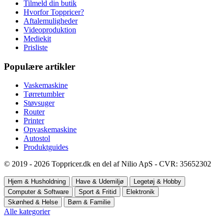
Tilmeld din butik
Hvorfor Toppricer?
Aftalemuligheder
Videoproduktion
Mediekit
Prisliste
Populære artikler
Vaskemaskine
Tørretumbler
Støvsuger
Router
Printer
Opvaskemaskine
Autostol
Produktguides
© 2019 - 2026 Toppricer.dk en del af Nilio ApS - CVR: 35652302
Hjem & Husholdning
Have & Udemiljø
Legetøj & Hobby
Computer & Software
Sport & Fritid
Elektronik
Skønhed & Helse
Børn & Familie
Alle kategorier