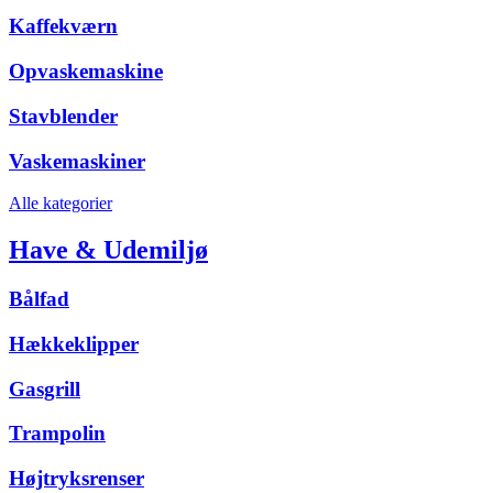
Kaffekværn
Opvaskemaskine
Stavblender
Vaskemaskiner
Alle kategorier
Have & Udemiljø
Bålfad
Hækkeklipper
Gasgrill
Trampolin
Højtryksrenser