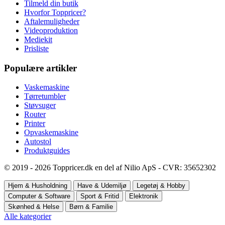
Tilmeld din butik
Hvorfor Toppricer?
Aftalemuligheder
Videoproduktion
Mediekit
Prisliste
Populære artikler
Vaskemaskine
Tørretumbler
Støvsuger
Router
Printer
Opvaskemaskine
Autostol
Produktguides
© 2019 - 2026 Toppricer.dk en del af Nilio ApS - CVR: 35652302
Hjem & Husholdning
Have & Udemiljø
Legetøj & Hobby
Computer & Software
Sport & Fritid
Elektronik
Skønhed & Helse
Børn & Familie
Alle kategorier