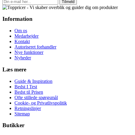
Tilmeld
Information
Om os
Medarbejder
Kontakt
Autoriseret forhandler
Nye funktioner
Nyheder
Læs mere
Guide & Inspiration
Bedst I Test
Bedst til Prisen
Ofte stillede spørgsmål
Cookie- og Privatlivspolitik
Retningslinjer
Sitemap
Butikker