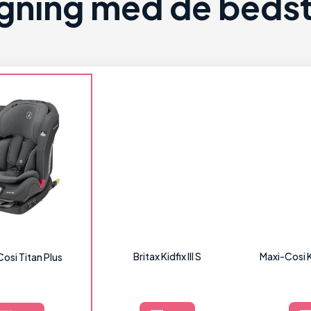
ning med de bedste
Britax Kidfix III S
Maxi-Cosi K
osi Titan Plus