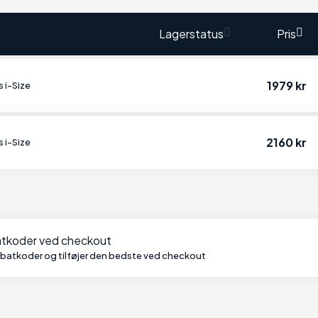
Lagerstatus
Pris
1979 kr
 i-Size
2160 kr
 i-Size
batkoder ved checkout
abatkoder og tilføjer den bedste ved checkout