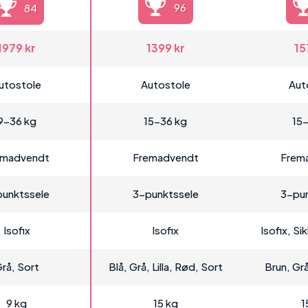
96
84
1979 kr
1399 kr
15
utostole
Autostole
Aut
9-36 kg
15-36 kg
15
emadvendt
Fremadvendt
Frem
unktssele
3-punktssele
3-pun
Isofix
Isofix
Isofix, S
rå, Sort
Blå, Grå, Lilla, Rød, Sort
Brun, Gr
9 kg
15 kg
1