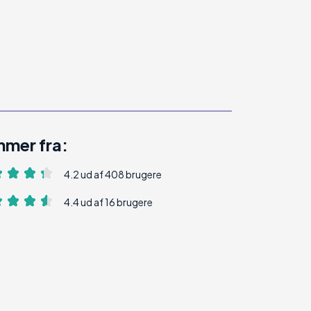
mer fra:
4.2 ud af 408 brugere
4.4 ud af 16 brugere