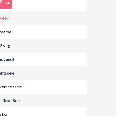
94
74 kr
ostole
-36 kg
advendt
ktssele
ikkerhedssele
å, Rød, Sort
5 kg