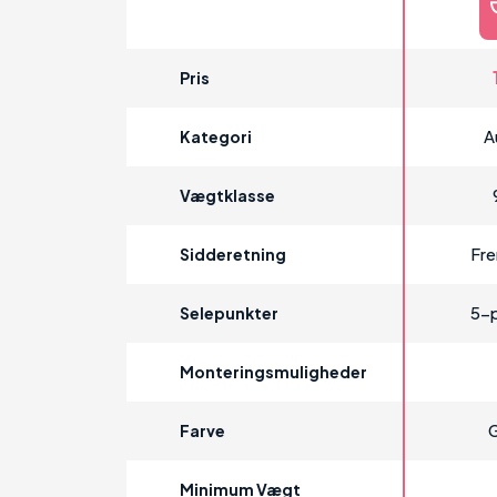
Pris
A
Kategori
Vægtklasse
Fr
Sidderetning
5-p
Selepunkter
Monteringsmuligheder
G
Farve
Minimum Vægt