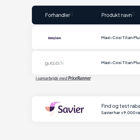
Forhandler
Produkt navn
Maxi-Cosi Titan Plus
Maxi-Cosi Titan Plus
i samarbejde med
PriceRunner
Find og test ra
Savier har +9.000 r