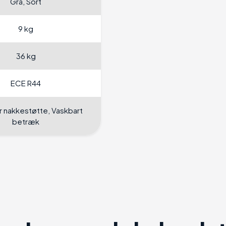
Grå, Sort
9 kg
36 kg
ECE R44
r nakkestøtte, Vaskbart
betræk