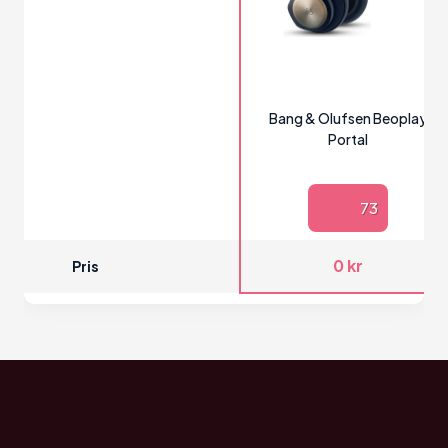
Bang & Olufsen Beoplay
Portal
73
0 kr
Pris