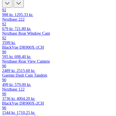
92
988 kr.
1295.33 kr.
Nextbase 222
92
679 kr.
721.80 kr.
Nextbase Rear Window Cam
92
3599 kr.
BlackVue DR900X-1CH
90
595 kr.
698.40 kr.
Nextbase Rear View Camera
90
2489 kr.
2515.60 kr.
Garmin Dash Cam Tandem
90
499 kr.
579.00 kr.
Nextbase 122
90
3736 kr.
4004.20 kr.
BlackVue DR900X-2CH
90
1544 kr.
1710.25 kr.